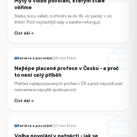
Mýty o volbě povolání, kterým stále
věříme
Sleduj svou vášeň, rozhodni se do 18, víc peněz = víc
štěstí. Proč nejčastější rady o kariéře nefungují.
Číst dál
Kariéra a povolání
8 min čtení
Nejlépe placené profese v Česku - a proč
to není celý příběh
Přehled nejlépe placených profesí v ČR a proč nejvyšší plat
neznamená nejvyšší spokojenost.
Číst dál
Kariéra a povolání
7 min čtení
Volba povolání v patnácti - jak se