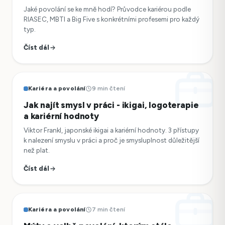
Jaké povolání se ke mně hodí? Průvodce kariérou podle
RIASEC, MBTI a Big Five s konkrétními profesemi pro každý
typ.
Číst dál
Kariéra a povolání
9 min čtení
Jak najít smysl v práci - ikigai, logoterapie
a kariérní hodnoty
Viktor Frankl, japonské ikigai a kariérní hodnoty. 3 přístupy
k nalezení smyslu v práci a proč je smysluplnost důležitější
než plat.
Číst dál
Kariéra a povolání
7 min čtení