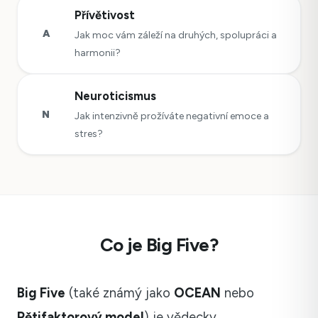
Přívětivost
A
Jak moc vám záleží na druhých, spolupráci a
harmonii?
Neuroticismus
N
Jak intenzivně prožíváte negativní emoce a
stres?
Co je Big Five?
Big Five
(také známý jako
OCEAN
nebo
Pětifaktorový model
) je vědecky