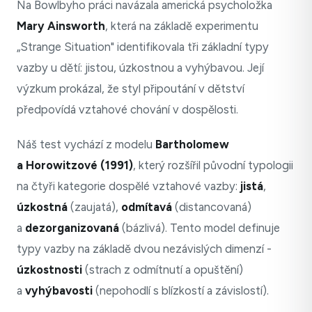
Na Bowlbyho práci navázala americká psycholožka
Mary Ainsworth
, která na základě experimentu
„Strange Situation" identifikovala tři základní typy
vazby u dětí: jistou, úzkostnou a vyhýbavou. Její
výzkum prokázal, že styl připoutání v dětství
předpovídá vztahové chování v dospělosti.
Náš test vychází z modelu
Bartholomew
a Horowitzové (1991)
, který rozšířil původní typologii
na čtyři kategorie dospělé vztahové vazby:
jistá
,
úzkostná
(zaujatá),
odmítavá
(distancovaná)
a
dezorganizovaná
(bázlivá). Tento model definuje
typy vazby na základě dvou nezávislých dimenzí -
úzkostnosti
(strach z odmítnutí a opuštění)
a
vyhýbavosti
(nepohodlí s blízkostí a závislostí).