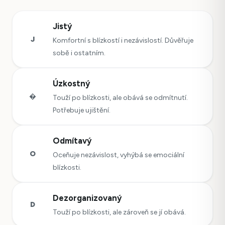
Jistý
J
Komfortní s blízkostí i nezávislostí. Důvěřuje
sobě i ostatním.
Úzkostný
�
Touží po blízkosti, ale obává se odmítnutí.
Potřebuje ujištění.
Odmítavý
O
Oceňuje nezávislost, vyhýbá se emociální
blízkosti.
Dezorganizovaný
D
Touží po blízkosti, ale zároveň se jí obává.