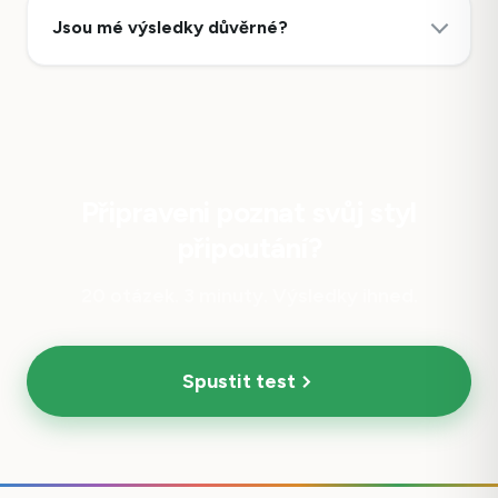
Jsou mé výsledky důvěrné?
Připraveni poznat svůj styl
připoutání?
20 otázek. 3 minuty. Výsledky ihned.
Spustit test