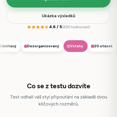
Ukázka výsledků
4.6 / 5
(892 hodnocení)
mítavý
Dezorganizovaný
Vztahy
20 otázek
Co se z testu dozvíte
Test odhalí váš styl připoutání na základě dvou
klíčových rozměrů.