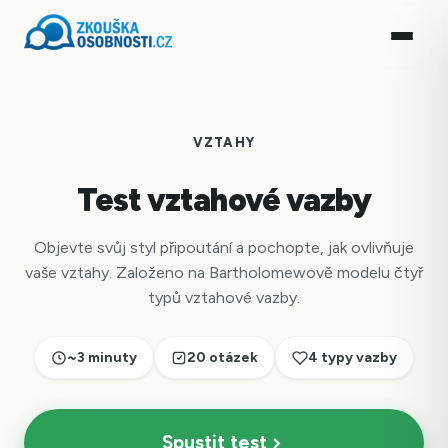
VZTAHY
Test vztahové vazby
Objevte svůj styl připoutání a pochopte, jak ovlivňuje
vaše vztahy. Založeno na Bartholomewově modelu čtyř
typů vztahové vazby.
~3 minuty
20 otázek
4 typy vazby
Spustit test