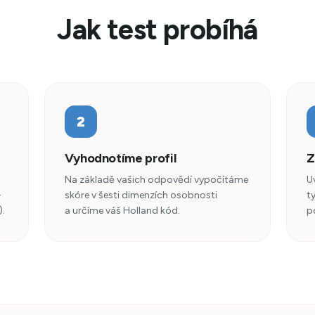
Jak test probíhá
2
Vyhodnotíme profil
Z
Na základě vašich odpovědí vypočítáme
U
-
skóre v šesti dimenzích osobnosti
t
).
a určíme váš Holland kód.
p