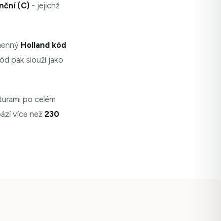
enční (C)
- jejichž
smenný
Holland kód
ód pak slouží jako
nturami po celém
bází více než
230