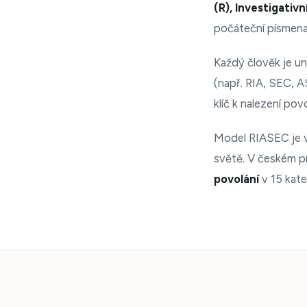
(R), Investigativn
počáteční písmena
Každý člověk je un
(např. RIA, SEC, A
klíč k nalezení pov
Model RIASEC je vy
světě. V českém pr
povolání
v 15 kate