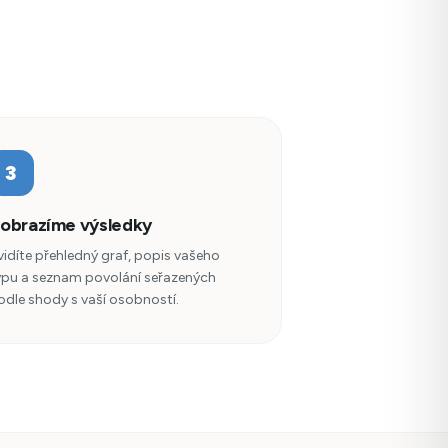
3
obrazíme výsledky
vidíte přehledný graf, popis vašeho
ypu a seznam povolání seřazených
odle shody s vaší osobností.