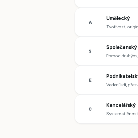
Umělecký
A
Tvořivost, origi
Společenský
S
Pomoc druhým, 
Podnikatelsk
E
Vedení lidí, pře
Kancelářský
C
Systematičnost