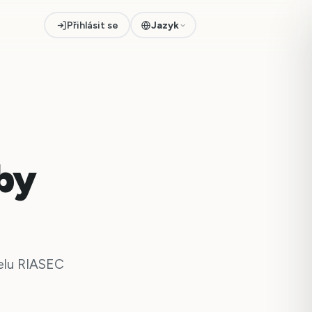
Přihlásit se
Jazyk
lby
elu RIASEC