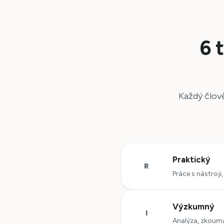
6 
Každý člově
Praktický
R
Práce s nástroji
Výzkumný
I
Analýza, zkoumá