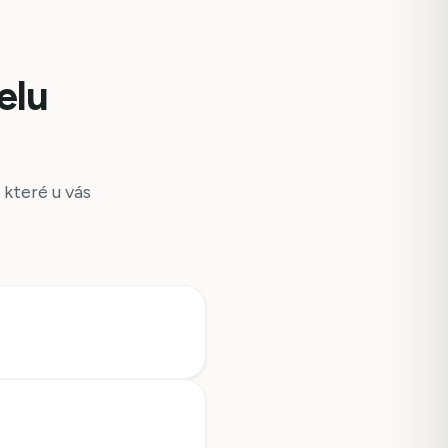
elu
 které u vás