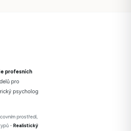
ie profesních
delů pro
rický psycholog
acovním prostředí,
 typů -
Realistický