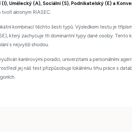
í (I), Umělecký (A), Sociální (S), Podnikatelský (E) a Konv
 tvoří akronym RIASEC.
ikátní kombinací těchto šesti typů. Výsledkem testu je třípí
SE), který zachycuje tři dominantní typy dané osoby. Tento k
olání s nejvyšší shodou.
užíván kariérovými poradci, univerzitami a personálními age
ostředí jej náš test přizpůsobuje lokálnímu trhu práce s data
goriích.