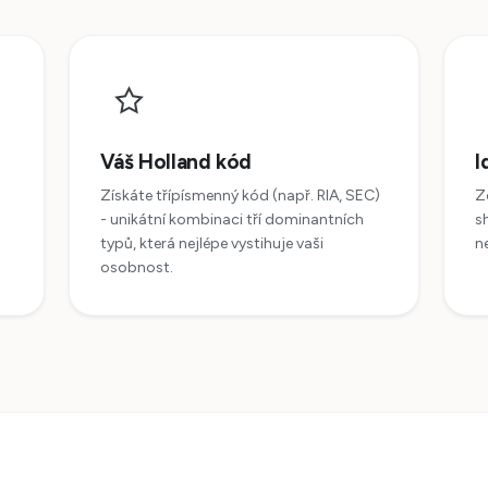
Váš Holland kód
I
Získáte třípísmenný kód (např. RIA, SEC)
Z
- unikátní kombinaci tří dominantních
s
typů, která nejlépe vystihuje vaši
n
osobnost.