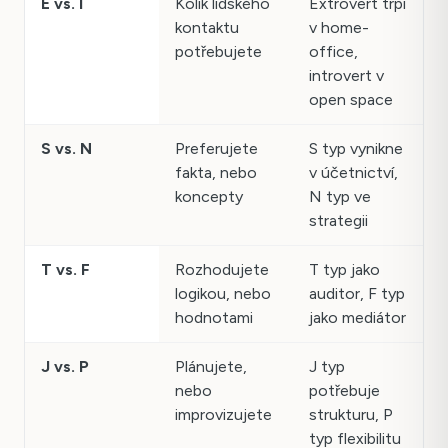
E vs. I
Kolik lidského
Extrovert trpí
kontaktu
v home-
potřebujete
office,
introvert v
open space
S vs. N
Preferujete
S typ vynikne
fakta, nebo
v účetnictví,
koncepty
N typ ve
strategii
T vs. F
Rozhodujete
T typ jako
logikou, nebo
auditor, F typ
hodnotami
jako mediátor
J vs. P
Plánujete,
J typ
nebo
potřebuje
improvizujete
strukturu, P
typ flexibilitu