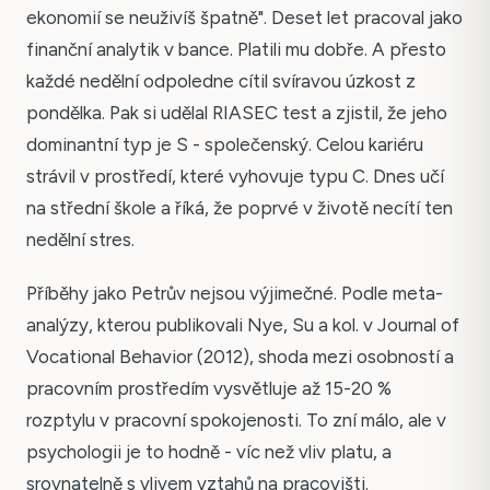
ekonomií se neuživíš špatně". Deset let pracoval jako
finanční analytik v bance. Platili mu dobře. A přesto
každé nedělní odpoledne cítil svíravou úzkost z
pondělka. Pak si udělal RIASEC test a zjistil, že jeho
dominantní typ je S - společenský. Celou kariéru
strávil v prostředí, které vyhovuje typu C. Dnes učí
na střední škole a říká, že poprvé v životě necítí ten
nedělní stres.
Příběhy jako Petrův nejsou výjimečné. Podle meta-
analýzy, kterou publikovali Nye, Su a kol. v Journal of
Vocational Behavior (2012), shoda mezi osobností a
pracovním prostředím vysvětluje až 15-20 %
rozptylu v pracovní spokojenosti. To zní málo, ale v
psychologii je to hodně - víc než vliv platu, a
srovnatelně s vlivem vztahů na pracovišti.