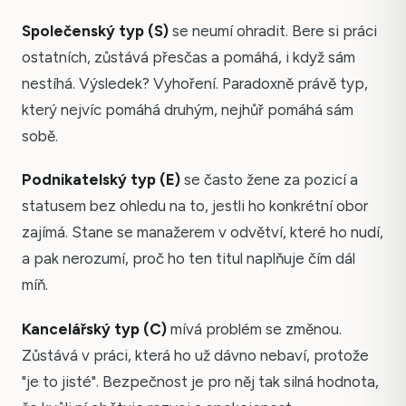
Společenský typ (S)
se neumí ohradit. Bere si práci
ostatních, zůstává přesčas a pomáhá, i když sám
nestíhá. Výsledek? Vyhoření. Paradoxně právě typ,
který nejvíc pomáhá druhým, nejhůř pomáhá sám
sobě.
Podnikatelský typ (E)
se často žene za pozicí a
statusem bez ohledu na to, jestli ho konkrétní obor
zajímá. Stane se manažerem v odvětví, které ho nudí,
a pak nerozumí, proč ho ten titul naplňuje čím dál
míň.
Kancelářský typ (C)
mívá problém se změnou.
Zůstává v práci, která ho už dávno nebaví, protože
"je to jisté". Bezpečnost je pro něj tak silná hodnota,