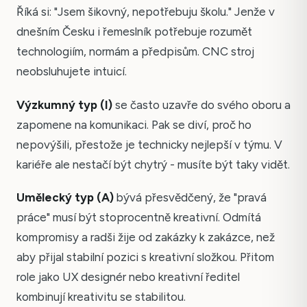
Říká si: "Jsem šikovný, nepotřebuju školu." Jenže v
dnešním Česku i řemeslník potřebuje rozumět
technologiím, normám a předpisům. CNC stroj
neobsluhujete intuicí.
Výzkumný typ (I)
se často uzavře do svého oboru a
zapomene na komunikaci. Pak se diví, proč ho
nepovýšili, přestože je technicky nejlepší v týmu. V
kariéře ale nestačí být chytrý - musíte být taky vidět.
Umělecký typ (A)
bývá přesvědčený, že "pravá
práce" musí být stoprocentně kreativní. Odmítá
kompromisy a radši žije od zakázky k zakázce, než
aby přijal stabilní pozici s kreativní složkou. Přitom
role jako UX designér nebo kreativní ředitel
kombinují kreativitu se stabilitou.