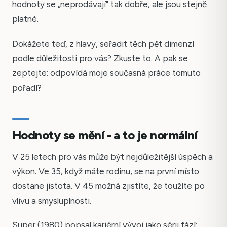
hodnoty se „neprodávají" tak dobře, ale jsou stejně
platné.
Dokážete teď, z hlavy, seřadit těch pět dimenzí
podle důležitosti pro vás? Zkuste to. A pak se
zeptejte: odpovídá moje současná práce tomuto
pořadí?
Hodnoty se mění - a to je normální
V 25 letech pro vás může být nejdůležitější úspěch a
výkon. Ve 35, když máte rodinu, se na první místo
dostane jistota. V 45 možná zjistíte, že toužíte po
vlivu a smysluplnosti.
Super (1980) popsal kariérní vývoj jako sérii fází: