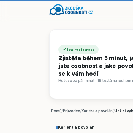
Bez registrace
Zjistěte během 5 minut,
j
jste osobnost
a jaké povo
se k vám hodí
Hotovo za pár minut · 16 testů na jednom 
Domů
/
Průvodce
/
Kariéra a povolání
/
Jak si vy
Kariéra a povolání