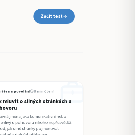
Začít test
riéra a povolání
8 min čtení
k mluvit o silných stránkách u
hovoru
davná jména jako komunikativní nebo
lehlivý u pohovoru nikoho nepřesvědčí.
od, jak silné stránky pojmenovat
krétně a doložit příkladem.