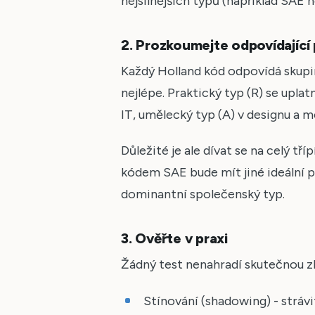
nejsilnějších typů (například SAE n
2. Prozkoumejte odpovídající
Každý Holland kód odpovídá skupin
nejlépe. Praktický typ (R) se upla
IT, umělecký typ (A) v designu a m
Důležité je ale dívat se na celý tř
kódem SAE bude mít jiné ideální p
dominantní společenský typ.
3. Ověřte v praxi
Žádný test nenahradí skutečnou z
Stínování (shadowing) - stráv