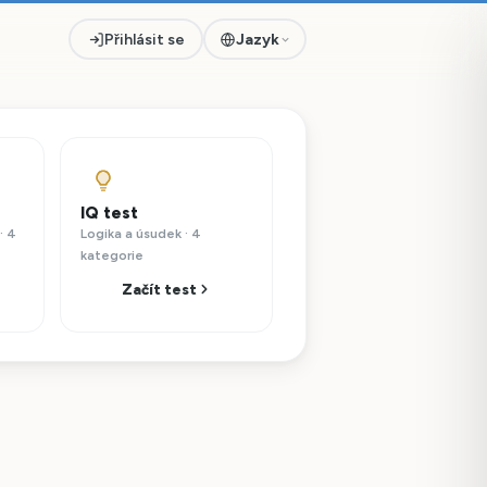
Přihlásit se
Jazyk
IQ test
· 4
Logika a úsudek · 4
kategorie
Začít test