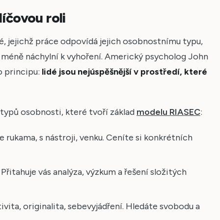
íčovou roli
é, jejichž práce odpovídá jejich osobnostnímu typu,
 a méně náchylní k vyhoření. Americký psycholog John
o principu:
lidé jsou nejúspěšnější v prostředí, které
 typů osobnosti, které tvoří základ
modelu RIASEC
:
ce rukama, s nástroji, venku. Ceníte si konkrétních
: Přitahuje vás analýza, výzkum a řešení složitých
tivita, originalita, sebevyjádření. Hledáte svobodu a