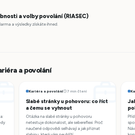
bnosti a volby povolání (RIASEC)
zdarma a výsledky získáte ihned.
ariéra a povolání
Kariéra a povolání
7 min čtení
Ka
Slabé stránky u pohovoru: co říct
Ja
a čemu se vyhnout
po
a:
Otázka na slabé stránky u pohovoru
Pří
ódy
netestuje dokonalost, ale sebereflexi. Proč
spo
naučené odpovědi selhávají a jak přiznat
Náv
slabinu, která vám neublíží.
kon