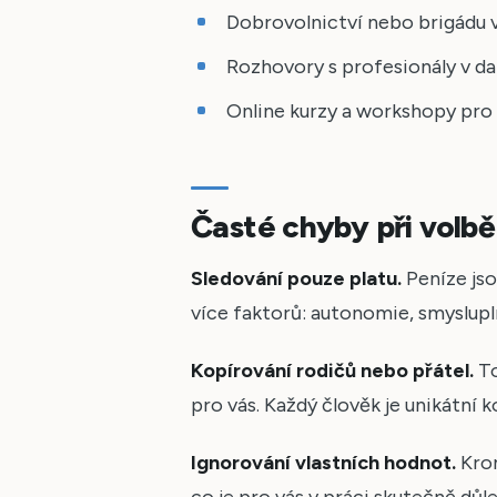
Dobrovolnictví nebo brigádu 
Rozhovory s profesionály v da
Online kurzy a workshopy pro 
Časté chyby při volbě
Sledování pouze platu.
Peníze jso
více faktorů: autonomie, smyslupl
Kopírování rodičů nebo přátel.
To
pro vás. Každý člověk je unikátní
Ignorování vlastních hodnot.
Krom
co je pro vás v práci skutečně důle