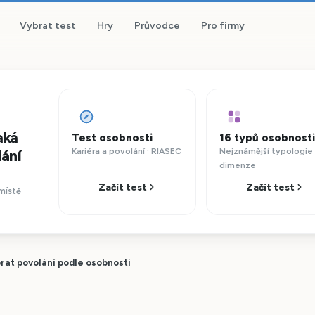
Vybrat test
Hry
Průvodce
Pro firmy
aká
Test osobnosti
16 typů osobnosti
Kariéra a povolání · RIASEC
Nejznámější typologie 
lání
dimenze
Začít test
Začít test
místě
brat povolání podle osobnosti