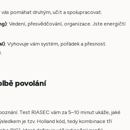
í vás pomáhat druhým, učit a spolupracovat.
ng)
: Vedení, přesvědčování, organizace. Jste energičtí
l)
: Vyhovuje vám systém, pořádek a přesnost.
.
olbě povolání
poznání. Test RIASEC vám za 5–10 minut ukáže, jaké
ýsledkem je tzv. Holland kód, tedy kombinace tří