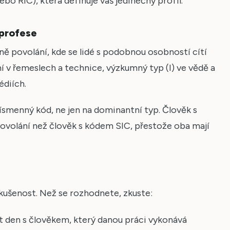
ebo RIC), která definuje váš jedinečný profil.
 profese
ě povolání, kde se lidé s podobnou osobností cítí
tní v řemeslech a technice, výzkumný typ (I) ve vědě a
édiích.
ípísmenný kód, ne jen na dominantní typ. Člověk s
ovolání než člověk s kódem SIC, přestože oba mají
kušenost. Než se rozhodnete, zkuste:
it den s člověkem, který danou práci vykonává