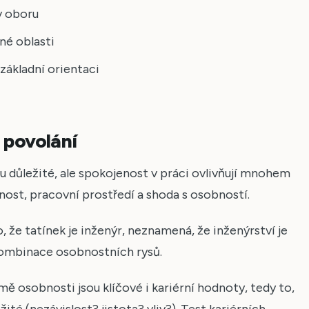
v oboru
né oblasti
základní orientaci
 povolání
u důležité, ale spokojenost v práci ovlivňují mnohem
nost, pracovní prostředí a shoda s osobností.
, že tatínek je inženýr, neznamená, že inženýrství je
 kombinace osobnostních rysů.
ě osobnosti jsou klíčové i kariérní hodnoty, tedy to,
žité (nezávislost? jistota? vliv?). Test kariérních