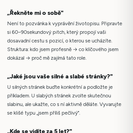
„Řekněte mi o sobě"
Není to pozvánka k vyprávění životopisu. Připravte
si 60–90sekundový pitch, který propojí vaši
dosavadní cestu s pozicí, o kterou se ucházíte.
Struktura: kdo jsem profesně → co klíčového jsem
dokázal → proč mě zajímá tato role.
„Jaké jsou vaše silné a slabé stránky?"
U silných stránek buďte konkrétní a podložte je
příkladem. U slabých stránek zvolte skutečnou
slabinu, ale ukažte, co s ní aktivně děláte. Vyvarujte
se klišé typu „jsem příliš pečlivý".
„Kde se vidíte za 5 let?"