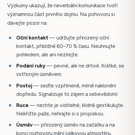
Výzkumy ukazují, že neverbální komunikace tvoří
významnou část prvního dojmu. Na pohovoru si
dávejte pozor na:
Oční kontakt
— udržujte přirozený oční
kontakt, přibližně 60–70 % času. Neuhnujte
pohledem, ale ani nezírejte.
Podání ruky
— pevné, ale ne drtivé. Krátké, se
vstřícným úsměvem.
Postoj
— seďte vzpřímeně, mírně nakloněni
dopředu. Signalizuje to zájem a sebevědomí.
Ruce
— nechte je viditelné, klidně gestikulujte.
Nekřižte paže, nehrajte si s propiskou.
Úsměv
— přirozený úsměv na začátku a na
konci rozhovoru mění celkovou atmosféru.