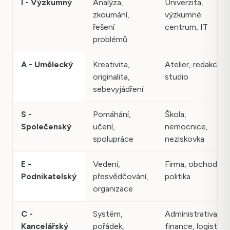
I - Výzkumný
Analýza,
Univerzita,
zkoumání,
výzkumné
řešení
centrum, IT
problémů
A - Umělecký
Kreativita,
Atelier, redakce,
originalita,
studio
sebevyjádření
S -
Pomáhání,
Škola,
Společenský
učení,
nemocnice,
spolupráce
neziskovka
E -
Vedení,
Firma, obchod,
Podnikatelský
přesvědčování,
politika
organizace
C -
Systém,
Administrativa,
Kancelářský
pořádek,
finance, logistika