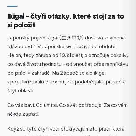
Ikigai - čtyři otázky, které stojí za to
si položit
Japonský pojem ikigai (生き甲斐) doslova znamená
"důvod bytí". V Japonsku se používá od období
Heian, tedy zhruba od 10. století, a označuje cokoliv,
co dává životu hodnotu - od vnoučat přes ranní kávu
po práci v zahradě. Na Západě se ale ikigai
zpopularizovalo v trochu jiné podobě: jako průsečík
čtyř oblastí.
Co vás baví. Co umíte. Co svět potřebuje. Za co vám
někdo zaplatí.
Když se tyto čtyři věci překrývají, máte práci, která