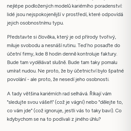
nejlépe podložených modelů kariérního poradenství:
lidé jsou nejspokojenější v prostředí, které odpovídá
jejich osobnostnímu typu.
Představte si člověka, který je od přírody tvořivý,
miluje svobodu a nesnáší rutinu. Teď ho posaďte do
účetní firmy, kde 8 hodin denně kontroluje faktury.
Bude tam vydělávat slušně. Bude tam taky pomalu
umírat nudou. Ne proto, že by účetnictví bylo špatné
povolání - ale proto, že nesedí jeho osobnosti.
A tady většina kariérních rad selhává. Říkají vám
"sledujte svou vášeň" (což je vágní) nebo "dělejte to,
co vám jde" (což ignoruje, jestli vás to taky baví). Co
kdybychom se na to podívali z jiného úhlu?