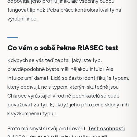
odpovídá jeho profilu jinak, ale všechny budou
fungovat líp než třeba práce kontrolora kvality na
výrobní lince.
Co vám o sobě řekne RIASEC test
Kdybych se vás teď zeptal, jaký jste typ,
pravděpodobně byste měli nějakou intuici. Ale
intuice umí klamat. Lidé se často identifikují s typem,
který obdivují, ne s typem, kterým skutečně jsou.
Chlapec vyrůstající v rodině podnikatelů se bude
považovat za typ E, i když jeho přirozené sklony míří
k výzkumnému typu I.
Proto má smysl si svůj profil ověřit.
Test osobnosti