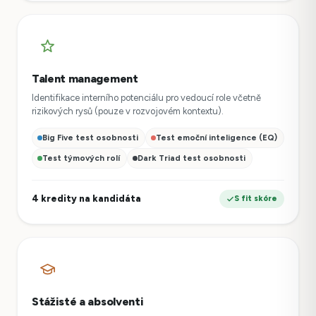
Talent management
Identifikace interního potenciálu pro vedoucí role včetně
rizikových rysů (pouze v rozvojovém kontextu).
Big Five test osobnosti
Test emoční inteligence (EQ)
Test týmových rolí
Dark Triad test osobnosti
4 kredity na kandidáta
S fit skóre
Stážisté a absolventi