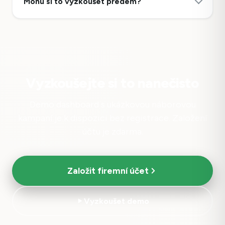
Mohu si to vyzkoušet předem?
Vyzkoušejte si to nanečisto
Demo dashboard s ukázkovou náborovou
kampaní je k dispozici bez registrace. Založení
účtu je zdarma.
Založit firemní účet
Vyzkoušet demo