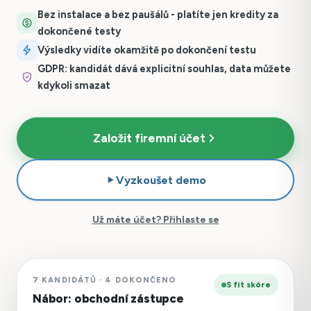
Bez instalace a bez paušálů - platíte jen kredity za
dokončené testy
Výsledky vidíte okamžitě po dokončení testu
GDPR: kandidát dává explicitní souhlas, data můžete
kdykoli smazat
Založit firemní účet
Vyzkoušet demo
Už máte účet? Přihlaste se
7 KANDIDÁTŮ · 4 DOKONČENO
S fit skóre
Nábor: obchodní zástupce