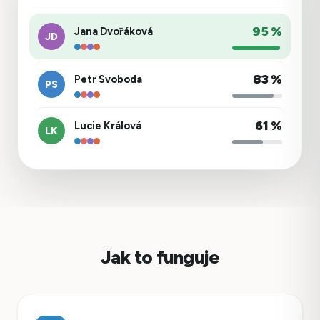
95 %
Jana Dvořáková
JD
83 %
Petr Svoboda
PS
61 %
Lucie Králová
LK
Jak to funguje