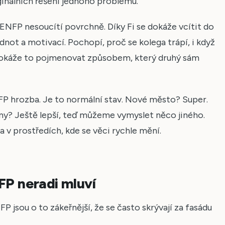
nálních řešení jednoho problému.
ENFP nesoucítí povrchně. Díky Fi se dokáže vcítit do
not a motivací. Pochopí, proč se kolega trápí, i když
 dokáže to pojmenovat způsobem, který druhý sám
 hrozba. Je to normální stav. Nové město? Super.
y? Ještě lepší, teď můžeme vymyslet něco jiného.
a v prostředích, kde se věci rychle mění.
FP neradi mluví
P jsou o to zákeřnější, že se často skrývají za fasádu