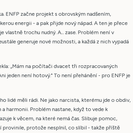
ika. ENFP začne projekt s obrovským nadšením,
škerou energii - a pak přijde nový nápad. A ten je přece
 je vlastně trochu nudný. A... zase. Problém není v
neustále generuje nové možnosti, a každá z nich vypadá
ekla: „Mám na počítači dvacet tři rozpracovaných
 Ani jeden není hotový." To není přehánění - pro ENFP je
o lidé měli rádi. Ne jako narcista, kterému jde o obdiv,
h a harmonii. Problém nastane, když to vede k
azuje k věcem, na které nemá čas. Slibuje pomoc,
provinile, protože nesplnil, co slíbil - takže příště