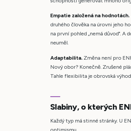
schopnosti generovat mnoho origi
Empatie založená na hodnotách.
druhého člověka na úrovni jeho hod
na první pohled „nemá důvod". A
neuměl.
Adaptabilita.
Změna není pro ENFP
Nový obor? Konečně. Zrušené plán
Tahle flexibilita je obrovská výhod
Slabiny, o kterých EN
Každý typ má stinné stránky. U ENF
optimismu.