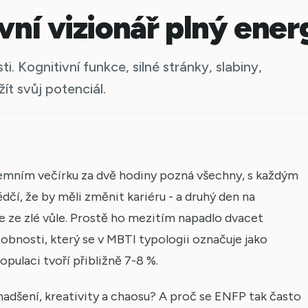
vní vizionář plný ener
. Kognitivní funkce, silné stránky, slabiny,
ít svůj potenciál.
iremním večírku za dvě hodiny pozná všechny, s každým
vědčí, že by měli změnit kariéru - a druhý den na
 ze zlé vůle. Prostě ho mezitím napadlo dvacet
sobnosti, který se v MBTI typologii označuje jako
ulaci tvoří přibližně 7-8 %.
nadšení, kreativity a chaosu? A proč se ENFP tak často