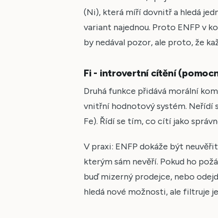
(Ni), která míří dovnitř a hledá je
variant najednou. Proto ENFP v ko
by nedával pozor, ale proto, že k
Fi - introvertní cítění (pomoc
Druhá funkce přidává morální komp
vnitřní hodnotový systém. Neřídí se
Fe). Řídí se tím, co cítí jako správ
V praxi: ENFP dokáže být neuvěřite
kterým sám nevěří. Pokud ho požád
buď mizerný prodejce, nebo odejde
hledá nové možnosti, ale filtruje j