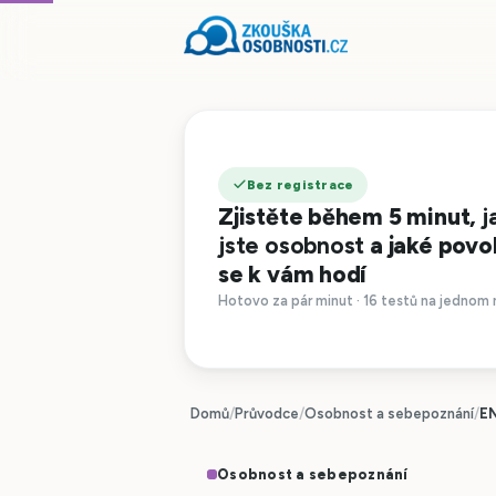
Bez registrace
Zjistěte během 5 minut,
j
jste osobnost
a jaké povo
se k vám hodí
Hotovo za pár minut · 16 testů na jednom 
Domů
/
Průvodce
/
Osobnost a sebepoznání
/
EN
Osobnost a sebepoznání