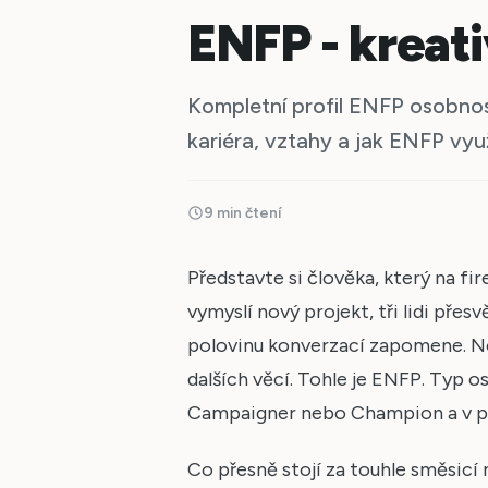
ENFP - kreati
Kompletní profil ENFP osobnosti
kariéra, vztahy a jak ENFP využ
9 min čtení
Představte si člověka, který na f
vymyslí nový projekt, tři lidi přes
polovinu konverzací zapomene. Ne
dalších věcí. Tohle je ENFP. Typ o
Campaigner nebo Champion a v pop
Co přesně stojí za touhle směsicí 