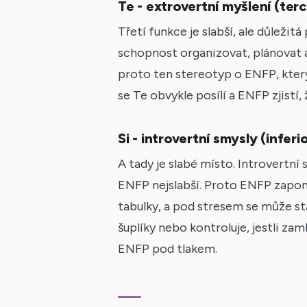
Te - extrovertní myšlení (terc
Třetí funkce je slabší, ale důleži
schopnost organizovat, plánovat a
proto ten stereotyp o ENFP, který
se Te obvykle posílí a ENFP zjistí,
Si - introvertní smysly (inferio
A tady je slabé místo. Introvertní s
ENFP nejslabší. Proto ENFP zapom
tabulky, a pod stresem se může s
šuplíky nebo kontroluje, jestli zam
ENFP pod tlakem.