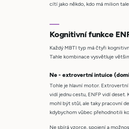
cítí jako někdo, kdo má milion tale
Kognitivní funkce ENF
Každý MBTI typ má čtyři kognitivn
Tahle kombinace vysvětluje větši
Ne - extrovertní intuice (dom
Tohle je hlavní motor. Extrovertní
vidí jednu cestu, ENFP vidí deset. 
mohl být stůl, ale taky pracovní d
kdybychom vůbec přehodnotili k
Ne sbírá vzorce, spojení a možnost