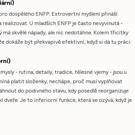
iární)
tá pro dospělého ENFP. Extrovertní myšlení přináší
 realizovat. U mladších ENFP je často nevyvinutá -
 má skvělé nápady, ale nic nedotáhne. Kolem třicítky
 že dokáže být překvapivě efektivní, když si dá tu práci.
rní)
mysly - rutina, detaily, tradice, tělesné vjemy - jsou u
íná platit složenky, nechápe, proč musí vyplňovat
táhnout do podivného stavu, kdy posedlě reorganizuje
kl dveře. Je to inferiorní funkce, která se ozývá, když je