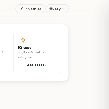
Přihlásit se
Jazyk
IQ test
· 4
Logika a úsudek · 4
kategorie
Začít test