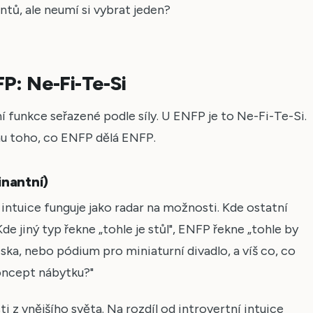
ntů, ale neumí si vybrat jeden?
P: Ne-Fi-Te-Si
í funkce seřazené podle síly. U ENFP je to Ne-Fi-Te-Si.
nu toho, co ENFP dělá ENFP.
inantní)
 intuice funguje jako radar na možnosti. Kde ostatní
Kde jiný typ řekne „tohle je stůl", ENFP řekne „tohle by
eska, nebo pódium pro miniaturní divadlo, a víš co, co
oncept nábytku?"
i z vnějšího světa. Na rozdíl od introvertní intuice