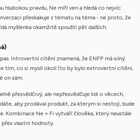
dnu hlubokou pravdu, Ne míří ven a hledá co nejvíc
nverzaci přeskakuje z tématu na téma - ne proto, že
aždá myšlenka okamžitě spouští pět dalších.
ná)
as. Introvertní cítění znamená, že ENFP má silný
 tím, co si myslí okolí (to by bylo extrovertní cítění,
né on sám.
lně přesvědčivý, ale nepřesvědčuje lidi o věcech,
áte, aby prodával produkt, za kterým si nestojí, bude
. Kombinace Ne + Fi vytváří člověka, který neustále
e přes vlastní hodnoty.