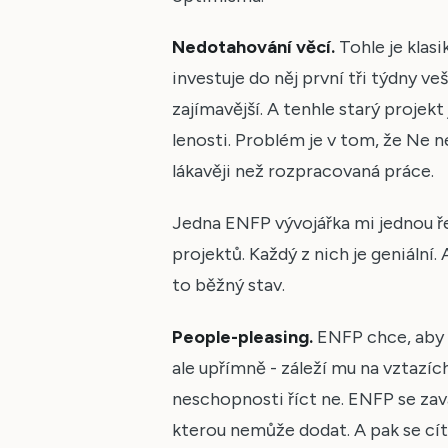
Nedotahování věcí.
Tohle je klas
investuje do něj první tři týdny ve
zajímavější. A tenhle starý projekt
lenosti. Problém je v tom, že Ne 
lákavěji než rozpracovaná práce.
Jedna ENFP vývojářka mi jednou ř
projektů. Každý z nich je geniální.
to běžný stav.
People-pleasing.
ENFP chce, aby h
ale upřímně - záleží mu na vztazíc
neschopnosti říct ne. ENFP se zav
kterou nemůže dodat. A pak se cítí 