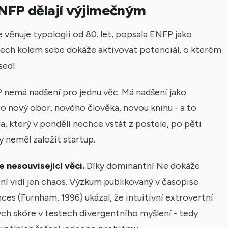
ENFP dělají výjimečným
 věnuje typologii od 80. let, popsala ENFP jako
lidech kolem sebe dokáže aktivovat potenciál, o kterém
sedí.
nemá nadšení pro jednu věc. Má nadšení jako
o nový obor, nového člověka, novou knihu - a to
a, který v pondělí nechce vstát z postele, po pěti
y neměl založit startup.
e nesouvisející věci.
Díky dominantní Ne dokáže
ní vidí jen chaos. Výzkum publikovaný v časopise
nces (Furnham, 1996) ukázal, že intuitivní extrovertní
ch skóre v testech divergentního myšlení - tedy