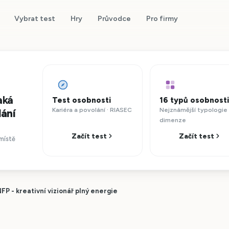
Vybrat test
Hry
Průvodce
Pro firmy
aká
Test osobnosti
16 typů osobnosti
Kariéra a povolání · RIASEC
Nejznámější typologie 
lání
dimenze
Začít test
Začít test
místě
FP - kreativní vizionář plný energie