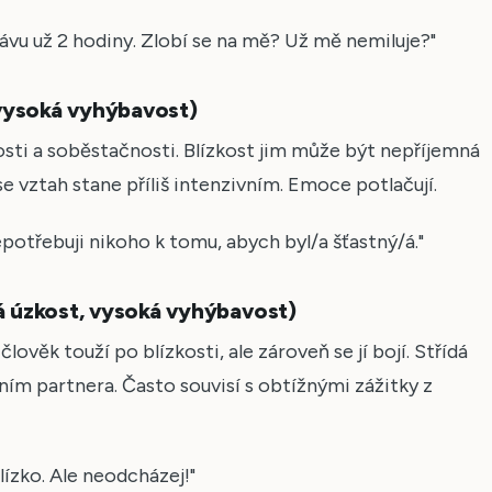
vu už 2 hodiny. Zlobí se na mě? Už mě nemiluje?"
 vysoká vyhýbavost)
osti a soběstačnosti. Blízkost jim může být nepříjemná
se vztah stane příliš intenzivním. Emoce potlačují.
epotřebuji nikoho k tomu, abych byl/a šťastný/á."
á úzkost, vysoká vyhýbavost)
lověk touží po blízkosti, ale zároveň se jí bojí. Střídá
ím partnera. Často souvisí s obtížnými zážitky z
blízko. Ale neodcházej!"