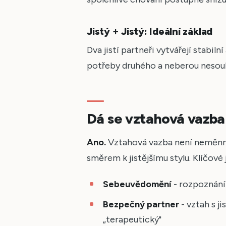
Jistý + Jistý: Ideální základ
Dva jistí partneři vytvářejí stabiln
potřeby druhého a neberou nesou
Dá se vztahová vazba
Ano.
Vztahová vazba není neměnný
směrem k jistějšímu stylu. Klíčové 
Sebeuvědomění
- rozpoznání 
Bezpečný partner
- vztah s j
„terapeutický"