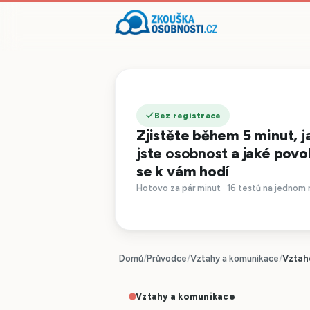
Bez registrace
Zjistěte během 5 minut,
j
jste osobnost
a jaké povo
se k vám hodí
Hotovo za pár minut · 16 testů na jednom 
Domů
/
Průvodce
/
Vztahy a komunikace
/
Vztah
Vztahy a komunikace