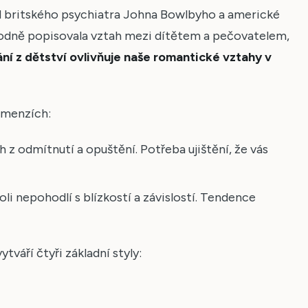
d britského psychiatra Johna Bowlbyho a americké
odně popisovala vztah mezi dítětem a pečovatelem,
ání z dětství ovlivňuje naše romantické vztahy v
imenzích:
h z odmítnutí a opuštění. Potřeba ujištění, že vás
li nepohodlí s blízkostí a závislostí. Tendence
váří čtyři základní styly: