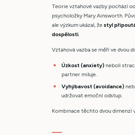
Teorie vztahové vazby pochází o
psycholožky Mary Ainsworth. Pův
ale výzkum ukázal, že
styl připout
dospělosti
.
Vztahová vazba se měří ve dvou d
Úzkost (anxiety)
neboli strac
partner miluje.
Vyhýbavost (avoidance)
nebo
udržovat emoční odstup.
Kombinace těchto dvou dimenzí vyt