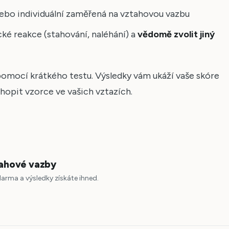
 nebo individuální zaměřená na vztahovou vazbu
é reakce (stahování, naléhání) a
vědomě zvolit jiný
 pomocí krátkého testu. Výsledky vám ukáží vaše skóre
opit vzorce ve vašich vztazích.
tahové vazby
zdarma a výsledky získáte ihned.