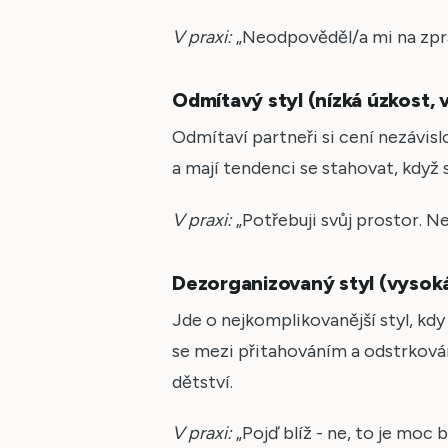
V praxi:
„Neodpověděl/a mi na zprá
Odmítavý styl (nízká úzkost,
Odmítaví partneři si cení nezávisl
a mají tendenci se stahovat, když 
V praxi:
„Potřebuji svůj prostor. N
Dezorganizovaný styl (vysok
Jde o nejkomplikovanější styl, kdy č
se mezi přitahováním a odstrkován
dětství.
V praxi:
„Pojď blíž - ne, to je moc 