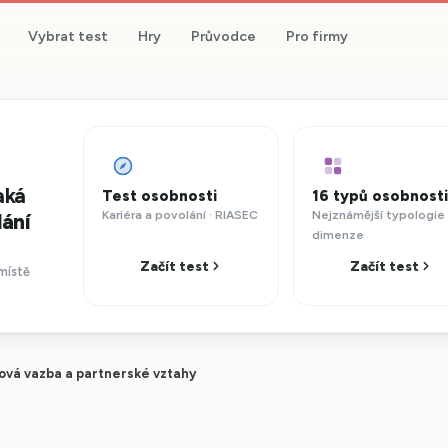
Vybrat test
Hry
Průvodce
Pro firmy
aká
Test osobnosti
16 typů osobnosti
Kariéra a povolání · RIASEC
Nejznámější typologie 
lání
dimenze
Začít test
Začít test
místě
ová vazba a partnerské vztahy