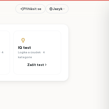
Přihlásit se
Jazyk
IQ test
· 4
Logika a úsudek · 4
kategorie
Začít test