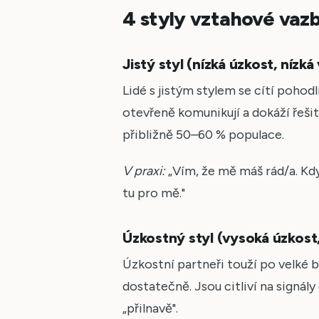
4 styly vztahové vaz
Jistý styl (nízká úzkost, nízk
Lidé s jistým stylem se cítí pohodln
otevřeně komunikují a dokáží řešit
přibližně 50–60 % populace.
V praxi:
„Vím, že mě máš rád/a. Kdy
tu pro mě."
Úzkostný styl (vysoká úzkost
Úzkostní partneři touží po velké bl
dostatečně. Jsou citliví na signál
„přilnavě".