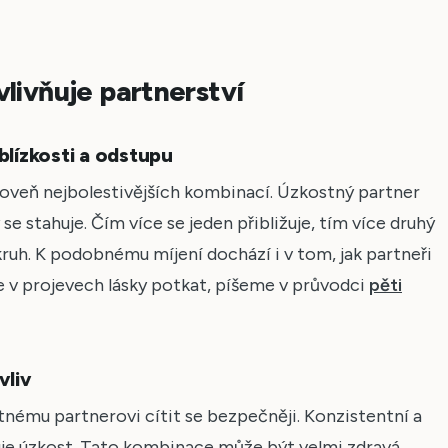
livňuje partnerství
lízkosti a odstupu
ároveň nejbolestivějších kombinací. Úzkostný partner
 se stahuje. Čím více se jeden přibližuje, tím více druhý
kruh. K podobnému míjení dochází i v tom, jak partneři
se v projevech lásky potkat, píšeme v průvodci
pěti
vliv
nému partnerovi cítit se bezpečněji. Konzistentní a
uje úzkost. Tato kombinace může být velmi zdravá.