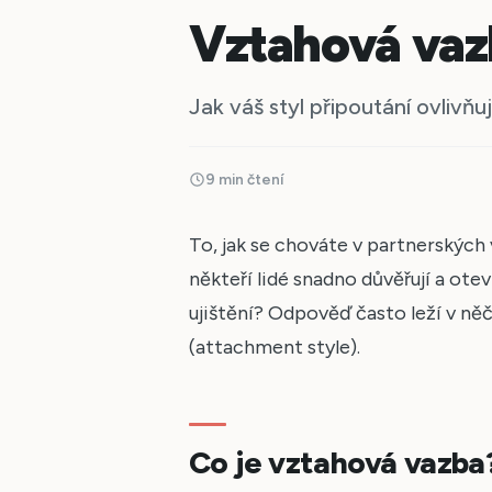
Vztahová vaz
Jak váš styl připoutání ovlivň
9 min čtení
To, jak se chováte v partnerských 
někteří lidé snadno důvěřují a otev
ujištění? Odpověď často leží v n
(attachment style).
Co je vztahová vazba