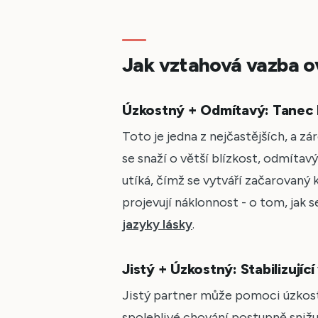
Jak vztahová vazba ov
Úzkostný + Odmítavý: Tanec b
Toto je jedna z nejčastějších, a z
se snaží o větší blízkost, odmítavý
utíká, čímž se vytváří začarovaný 
projevují náklonnost - o tom, jak 
jazyky lásky
.
Jistý + Úzkostný: Stabilizující 
Jistý partner může pomoci úzkost
spolehlivé chování postupně sniž