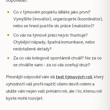
odpovědět:
Co v týmovém projektu děláte jako první?
Vymýšlíte (inovátor), organizujete (koordinátor),
nebo se hned pustíte do práce (realizátor)?
Co vás na týmové práci nejvíc frustruje?
Chybějící nápady, špatná komunikace, nebo
nedotažené detaily?
Za co vás kolegové spontánně chválí? Ne za co
se chválíte sami - za co vás oceňují druzí?
Přesnější odpověď vám dá
test týmových rolí
, který
vyhodnotí váš profil napříč všemi devíti rolemi a
ukáže vám nejen vaši primární roli, ale i to, kterou roli
byste mohli rozvíjet.