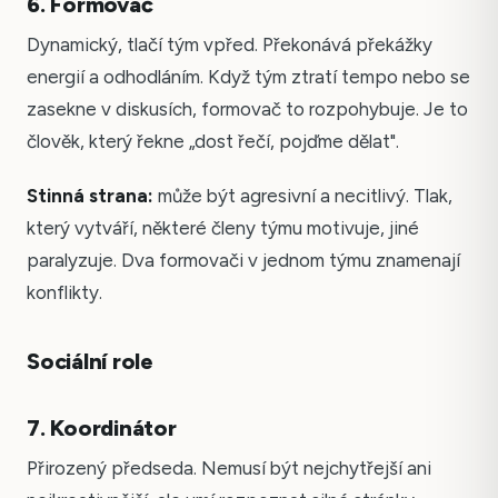
6. Formovač
Dynamický, tlačí tým vpřed. Překonává překážky
energií a odhodláním. Když tým ztratí tempo nebo se
zasekne v diskusích, formovač to rozpohybuje. Je to
člověk, který řekne „dost řečí, pojďme dělat".
Stinná strana:
může být agresivní a necitlivý. Tlak,
který vytváří, některé členy týmu motivuje, jiné
paralyzuje. Dva formovači v jednom týmu znamenají
konflikty.
Sociální role
7. Koordinátor
Přirozený předseda. Nemusí být nejchytřejší ani