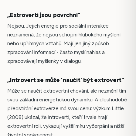
„Extroverti jsou povrchní"
Nejsou. Jejich energie pro sociální interakce
neznamená, že nejsou schopni hlubokého myšlení
nebo upřímných vztahů. Mají jen jiný způsob
zpracování informací - často myslí nahlas a
zpracovávají myšlenky v dialogu.
„Introvert se může 'naučit' být extrovert"
Může se naučit extrovertní chování, ale nezmění tím
svou základní energetickou dynamiku. A dlouhodobé
předstírání extraverze má svou cenu: výzkum Little
(2008) ukázal, že introverti, kteří trvale hrají
extrovertní roli, vykazují vyšší míru vyčerpání a nižší
životní spokojenost.