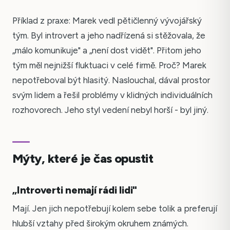
Příklad z praxe: Marek vedl pětičlenný vývojářský
tým. Byl introvert a jeho nadřízená si stěžovala, že
„málo komunikuje" a „není dost vidět". Přitom jeho
tým měl nejnižší fluktuaci v celé firmě. Proč? Marek
nepotřeboval být hlasitý. Naslouchal, dával prostor
svým lidem a řešil problémy v klidných individuálních
rozhovorech. Jeho styl vedení nebyl horší - byl jiný.
Mýty, které je čas opustit
„Introverti nemají rádi lidi"
Mají. Jen jich nepotřebují kolem sebe tolik a preferují
hlubší vztahy před širokým okruhem známých.