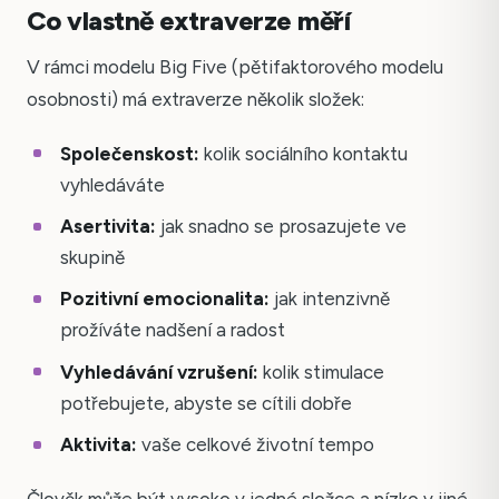
Co vlastně extraverze měří
V rámci modelu Big Five (pětifaktorového modelu
osobnosti) má extraverze několik složek:
Společenskost:
kolik sociálního kontaktu
vyhledáváte
Asertivita:
jak snadno se prosazujete ve
skupině
Pozitivní emocionalita:
jak intenzivně
prožíváte nadšení a radost
Vyhledávání vzrušení:
kolik stimulace
potřebujete, abyste se cítili dobře
Aktivita:
vaše celkové životní tempo
Člověk může být vysoko v jedné složce a nízko v jiné.