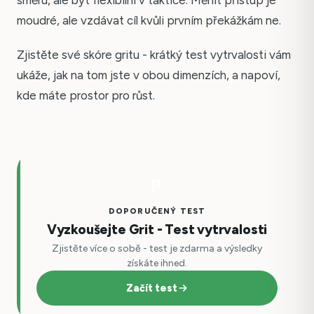
směru, ale být flexibilní v taktice. Měnit přístup je
moudré, ale vzdávat cíl kvůli prvním překážkám ne.
Zjistěte své skóre gritu - krátký test vytrvalosti vám
ukáže, jak na tom jste v obou dimenzích, a napoví,
kde máte prostor pro růst.
DOPORUČENÝ TEST
Vyzkoušejte Grit - Test vytrvalosti
Zjistěte více o sobě - test je zdarma a výsledky
získáte ihned.
Začít test