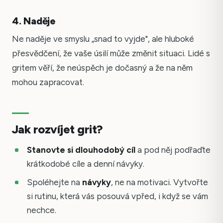
4. Naděje
Ne naděje ve smyslu „snad to vyjde", ale hluboké
přesvědčení, že vaše úsilí může změnit situaci. Lidé s
gritem věří, že neúspěch je dočasný a že na něm
mohou zapracovat.
Jak rozvíjet grit?
Stanovte si dlouhodobý cíl
a pod něj podřaďte
krátkodobé cíle a denní návyky.
Spoléhejte na
návyky
, ne na motivaci. Vytvořte
si rutinu, která vás posouvá vpřed, i když se vám
nechce.