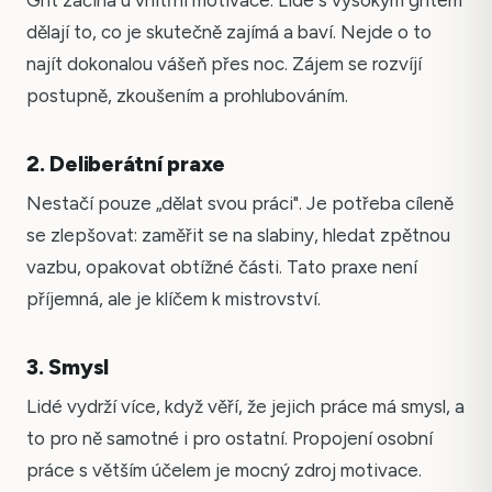
Grit začíná u vnitřní motivace. Lidé s vysokým gritem
dělají to, co je skutečně zajímá a baví. Nejde o to
najít dokonalou vášeň přes noc. Zájem se rozvíjí
postupně, zkoušením a prohlubováním.
2. Deliberátní praxe
Nestačí pouze „dělat svou práci". Je potřeba cíleně
se zlepšovat: zaměřit se na slabiny, hledat zpětnou
vazbu, opakovat obtížné části. Tato praxe není
příjemná, ale je klíčem k mistrovství.
3. Smysl
Lidé vydrží více, když věří, že jejich práce má smysl, a
to pro ně samotné i pro ostatní. Propojení osobní
práce s větším účelem je mocný zdroj motivace.