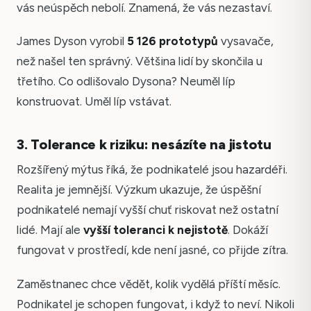
vás neúspěch nebolí. Znamená, že vás nezastaví.
James Dyson vyrobil
5 126 prototypů
vysavače,
než našel ten správný. Většina lidí by skončila u
třetího. Co odlišovalo Dysona? Neuměl líp
konstruovat. Uměl líp vstávat.
3. Tolerance k riziku: nesázíte na jistotu
Rozšířený mýtus říká, že podnikatelé jsou hazardéři.
Realita je jemnější. Výzkum ukazuje, že úspěšní
podnikatelé nemají vyšší chuť riskovat než ostatní
lidé. Mají ale
vyšší toleranci k nejistotě
. Dokáží
fungovat v prostředí, kde není jasné, co přijde zítra.
Zaměstnanec chce vědět, kolik vydělá příští měsíc.
Podnikatel je schopen fungovat, i když to neví. Nikoli