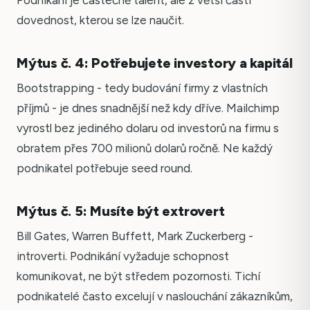
Podnikání je částečně talent, ale z větší části
dovednost, kterou se lze naučit.
Mýtus č. 4: Potřebujete investory a kapitál
Bootstrapping - tedy budování firmy z vlastních
příjmů - je dnes snadnější než kdy dříve. Mailchimp
vyrostl bez jediného dolaru od investorů na firmu s
obratem přes 700 milionů dolarů ročně. Ne každý
podnikatel potřebuje seed round.
Mýtus č. 5: Musíte být extrovert
Bill Gates, Warren Buffett, Mark Zuckerberg -
introverti. Podnikání vyžaduje schopnost
komunikovat, ne být středem pozornosti. Tichí
podnikatelé často excelují v naslouchání zákazníkům,