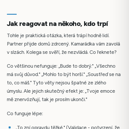
Jak reagovat na někoho, kdo trpí
Tohle je praktická otázka, která trápí hodně lidí.
Partner přijde domů zdrcený. Kamarádka vám zavolá
v slzách. Kolega se svěří, že nezvládá. Co řeknete?
Co většinou nefunguje: „Bude to dobrý." „Všechno
má svůj důvod." „Mohlo to být horší." „Soustřeď se na
to, co máš." Tyto věty nejsou špatné ze zlého
úmyslu. Ale jejich skutečný efekt je: „Tvoje emoce
mě znervózňují, tak je prosím ukonči."
Co funguje lépe:
„To zní opravdu těžké." (Validace - potvrzení, že