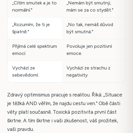
„Cítím smutek a je to
„Nemám být smutný,
normální."
mám se za co stydět."
„Rozumím, že ti je
„No tak, nemáš důvod
špatně."
být smutná."
Přijímá celé spektrum
Povoluje jen pozitivní
emocí.
emoce.
Vychází ze
Vychází ze strachu z
sebevědomí.
negativity.
Zdravý optimismus pracuje s realitou. Říká: „Situace
je těžká AND věřím, že najdu cestu ven." Obě části
věty platí současně. Toxická pozitivita první část
škrtne. A tím škrtne i vaši zkušenost, váš prožitek,
vaši pravdu.