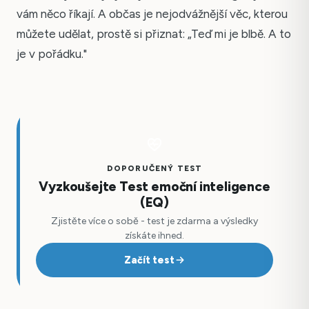
vám něco říkají. A občas je nejodvážnější věc, kterou
můžete udělat, prostě si přiznat: „Teď mi je blbě. A to
je v pořádku."
DOPORUČENÝ TEST
Vyzkoušejte Test emoční inteligence
(EQ)
Zjistěte více o sobě - test je zdarma a výsledky
získáte ihned.
Začít test