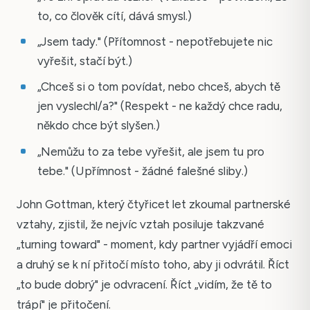
to, co člověk cítí, dává smysl.)
„Jsem tady." (Přítomnost - nepotřebujete nic
vyřešit, stačí být.)
„Chceš si o tom povídat, nebo chceš, abych tě
jen vyslechl/a?" (Respekt - ne každý chce radu,
někdo chce být slyšen.)
„Nemůžu to za tebe vyřešit, ale jsem tu pro
tebe." (Upřímnost - žádné falešné sliby.)
John Gottman, který čtyřicet let zkoumal partnerské
vztahy, zjistil, že nejvíc vztah posiluje takzvané
„turning toward" - moment, kdy partner vyjádří emoci
a druhý se k ní přitočí místo toho, aby ji odvrátil. Říct
„to bude dobrý" je odvracení. Říct „vidím, že tě to
trápí" je přitočení.