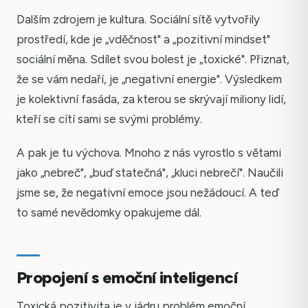
Dalším zdrojem je kultura. Sociální sítě vytvořily
prostředí, kde je „vděčnost" a „pozitivní mindset"
sociální měna. Sdílet svou bolest je „toxické". Přiznat,
že se vám nedaří, je „negativní energie". Výsledkem
je kolektivní fasáda, za kterou se skrývají miliony lidí,
kteří se cítí sami se svými problémy.
A pak je tu výchova. Mnoho z nás vyrostlo s větami
jako „nebreč", „buď statečná", „kluci nebrečí". Naučili
jsme se, že negativní emoce jsou nežádoucí. A teď
to samé nevědomky opakujeme dál.
Propojení s emoční inteligencí
Toxická pozitivita je v jádru problém emoční