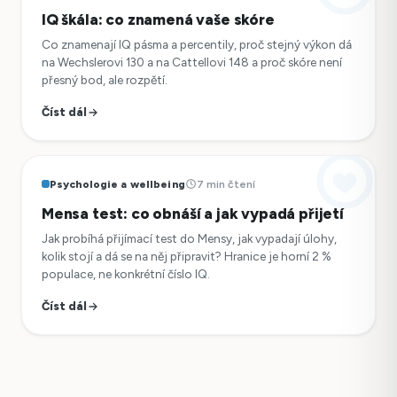
IQ škála: co znamená vaše skóre
Co znamenají IQ pásma a percentily, proč stejný výkon dá
na Wechslerovi 130 a na Cattellovi 148 a proč skóre není
přesný bod, ale rozpětí.
Číst dál
Psychologie a wellbeing
7 min čtení
Mensa test: co obnáší a jak vypadá přijetí
Jak probíhá přijímací test do Mensy, jak vypadají úlohy,
kolik stojí a dá se na něj připravit? Hranice je horní 2 %
populace, ne konkrétní číslo IQ.
Číst dál