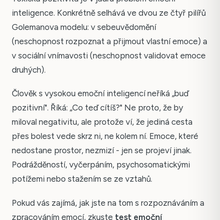
inteligence. Konkrétně selhává ve dvou ze čtyř pilířů
Golemanova modelu: v sebeuvědomění
(neschopnost rozpoznat a přijmout vlastní emoce) a
v sociální vnímavosti (neschopnost validovat emoce
druhých).
Člověk s vysokou emoční inteligencí neříká „buď
pozitivní". Říká: „Co teď cítíš?" Ne proto, že by
miloval negativitu, ale protože ví, že jediná cesta
přes bolest vede skrz ni, ne kolem ní. Emoce, které
nedostane prostor, nezmizí - jen se projeví jinak.
Podrážděností, vyčerpáním, psychosomatickými
potížemi nebo stažením se ze vztahů.
Pokud vás zajímá, jak jste na tom s rozpoznáváním a
zpracováním emocí, zkuste
test emoční