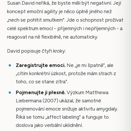
Susan David neříká, že byste měli být negativní. Její
koncept emoční agility je něco úplně jiného než
„nech se pohltit smutkem". Jde o schopnost prožívat
celé spektrum emocí - příjemných i nepříjemných - a
reagovat na ně flexibilně, ne automaticky.
David popisuje čtyři kroky:
Zaregistrujte emoci.
Ne „je mi špatně", ale
„cítím konkrétní úzkost, protože mám strach z
toho, co se stane zítra".
Pojmenujte ji přesně.
Výzkum Matthewa
Liebermana (2007) ukázal, že samotné
pojmenování emoce snižuje aktivitu amygdaly.
Říká se tomu „affect labeling" a funguje to
doslova jako verbální uklidnění.