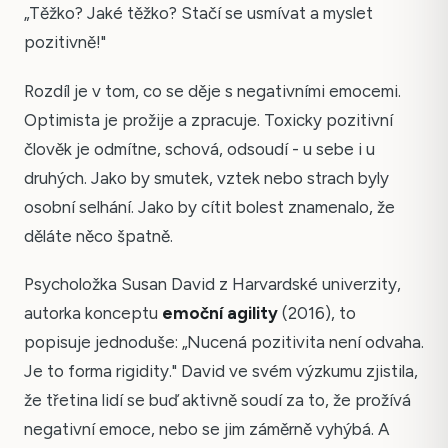
„Těžko? Jaké těžko? Stačí se usmívat a myslet
pozitivně!"
Rozdíl je v tom, co se děje s negativními emocemi.
Optimista je prožije a zpracuje. Toxicky pozitivní
člověk je odmítne, schová, odsoudí - u sebe i u
druhých. Jako by smutek, vztek nebo strach byly
osobní selhání. Jako by cítit bolest znamenalo, že
děláte něco špatně.
Psycholožka Susan David z Harvardské univerzity,
autorka konceptu
emoční agility
(2016), to
popisuje jednoduše: „Nucená pozitivita není odvaha.
Je to forma rigidity." David ve svém výzkumu zjistila,
že třetina lidí se buď aktivně soudí za to, že prožívá
negativní emoce, nebo se jim záměrně vyhýbá. A