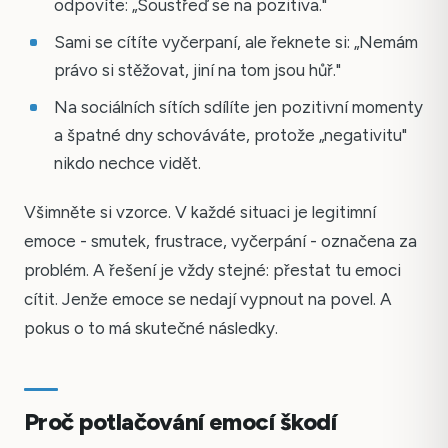
odpovíte: „Soustřeď se na pozitiva."
Sami se cítíte vyčerpaní, ale řeknete si: „Nemám
právo si stěžovat, jiní na tom jsou hůř."
Na sociálních sítích sdílíte jen pozitivní momenty
a špatné dny schováváte, protože „negativitu"
nikdo nechce vidět.
Všimněte si vzorce. V každé situaci je legitimní
emoce - smutek, frustrace, vyčerpání - označena za
problém. A řešení je vždy stejné: přestat tu emoci
cítit. Jenže emoce se nedají vypnout na povel. A
pokus o to má skutečné následky.
Proč potlačování emocí škodí