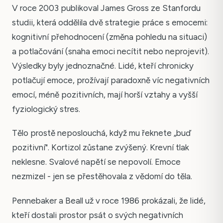
V roce 2003 publikoval James Gross ze Stanfordu
studii, která oddělila dvě strategie práce s emocemi:
kognitivní přehodnocení (změna pohledu na situaci)
a potlačování (snaha emoci necítit nebo neprojevit).
Výsledky byly jednoznačné. Lidé, kteří chronicky
potlačují emoce, prožívají paradoxně víc negativních
emocí, méně pozitivních, mají horší vztahy a vyšší
fyziologický stres.
Tělo prostě neposlouchá, když mu řeknete „buď
pozitivní". Kortizol zůstane zvýšený. Krevní tlak
neklesne. Svalové napětí se nepovolí. Emoce
nezmizel - jen se přestěhovala z vědomí do těla.
Pennebaker a Beall už v roce 1986 prokázali, že lidé,
kteří dostali prostor psát o svých negativních