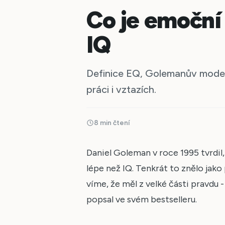
Co je emoční 
IQ
Definice EQ, Golemanův model, 4
práci i vztazích.
8 min čtení
Daniel Goleman v roce 1995 tvrdil
lépe než IQ. Tenkrát to znělo jako 
víme, že měl z velké části pravdu -
popsal ve svém bestselleru.