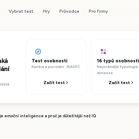
Vybrat test
Hry
Průvodce
Pro firmy
aká
Test osobnosti
16 typů osobnosti
Kariéra a povolání · RIASEC
Nejznámější typologie 
lání
dimenze
Začít test
Začít test
místě
je emoční inteligence a proč je důležitější než IQ