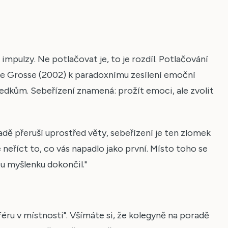
mpulzy. Ne potlačovat je, to je rozdíl. Potlačování
 Grosse (2002) k paradoxnímu zesílení emoční
edkům. Sebeřízení znamená: prožít emoci, ale zvolit
dě přeruší uprostřed věty, sebeřízení je ten zlomek
neříct to, co vás napadlo jako první. Místo toho se
u myšlenku dokončil."
ru v místnosti". Všímáte si, že kolegyně na poradě