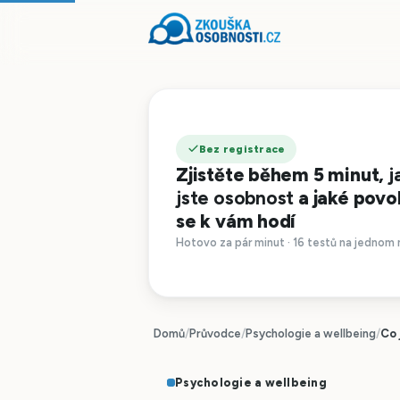
Bez registrace
Zjistěte během 5 minut,
j
jste osobnost
a jaké povo
se k vám hodí
Hotovo za pár minut · 16 testů na jednom 
Domů
/
Průvodce
/
Psychologie a wellbeing
/
Co 
Psychologie a wellbeing