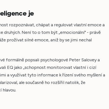
eligence je
nost rozpoznávat, chápat a regulovat vlastní emoce a
e druhých. Není to o tom být „emocionální" - právě
e prožívat silné emoce, aniž by se jimi nechal
vé formálně popsali psychologové Peter Salovey a
ali EQ jako „schopnost monitorovat vlastní i cizí
imi a využívat tyto informace k řízení svého myšlení a
rizoval, ale současně ho rozšířil natolik, že
 hlavou.