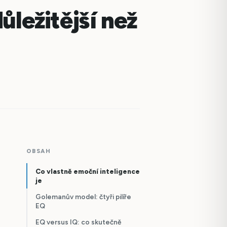
ůležitější než
OBSAH
Co vlastně emoční inteligence
je
Golemanův model: čtyři pilíře
EQ
EQ versus IQ: co skutečně