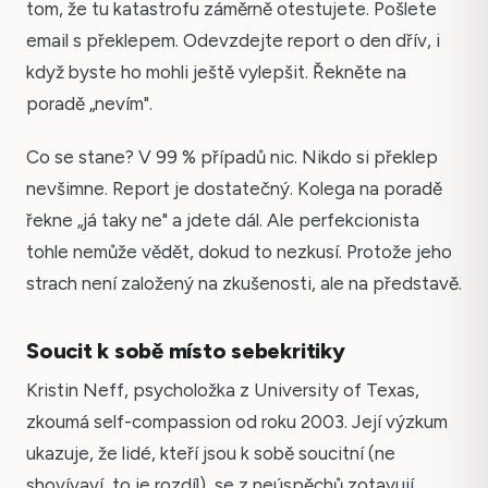
tom, že tu katastrofu záměrně otestujete. Pošlete
email s překlepem. Odevzdejte report o den dřív, i
když byste ho mohli ještě vylepšit. Řekněte na
poradě „nevím".
Co se stane? V 99 % případů nic. Nikdo si překlep
nevšimne. Report je dostatečný. Kolega na poradě
řekne „já taky ne" a jdete dál. Ale perfekcionista
tohle nemůže vědět, dokud to nezkusí. Protože jeho
strach není založený na zkušenosti, ale na představě.
Soucit k sobě místo sebekritiky
Kristin Neff, psycholožka z University of Texas,
zkoumá self-compassion od roku 2003. Její výzkum
ukazuje, že lidé, kteří jsou k sobě soucitní (ne
shovívaví, to je rozdíl), se z neúspěchů zotavují