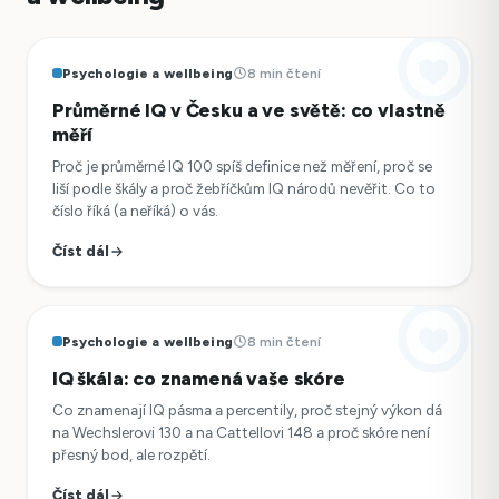
Psychologie a wellbeing
8 min čtení
Průměrné IQ v Česku a ve světě: co vlastně
měří
Proč je průměrné IQ 100 spíš definice než měření, proč se
liší podle škály a proč žebříčkům IQ národů nevěřit. Co to
číslo říká (a neříká) o vás.
Číst dál
Psychologie a wellbeing
8 min čtení
IQ škála: co znamená vaše skóre
Co znamenají IQ pásma a percentily, proč stejný výkon dá
na Wechslerovi 130 a na Cattellovi 148 a proč skóre není
přesný bod, ale rozpětí.
Číst dál