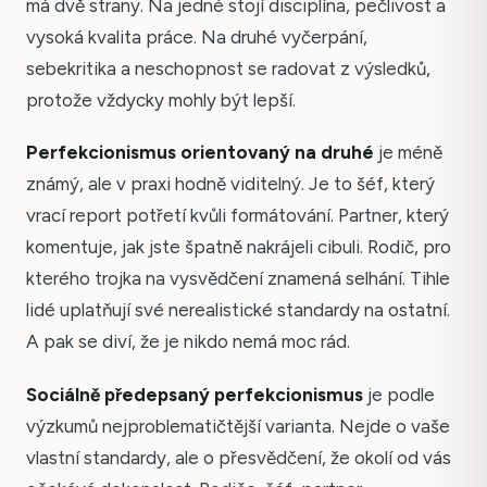
má dvě strany. Na jedné stojí disciplína, pečlivost a
vysoká kvalita práce. Na druhé vyčerpání,
sebekritika a neschopnost se radovat z výsledků,
protože vždycky mohly být lepší.
Perfekcionismus orientovaný na druhé
je méně
známý, ale v praxi hodně viditelný. Je to šéf, který
vrací report potřetí kvůli formátování. Partner, který
komentuje, jak jste špatně nakrájeli cibuli. Rodič, pro
kterého trojka na vysvědčení znamená selhání. Tihle
lidé uplatňují své nerealistické standardy na ostatní.
A pak se diví, že je nikdo nemá moc rád.
Sociálně předepsaný perfekcionismus
je podle
výzkumů nejproblematičtější varianta. Nejde o vaše
vlastní standardy, ale o přesvědčení, že okolí od vás