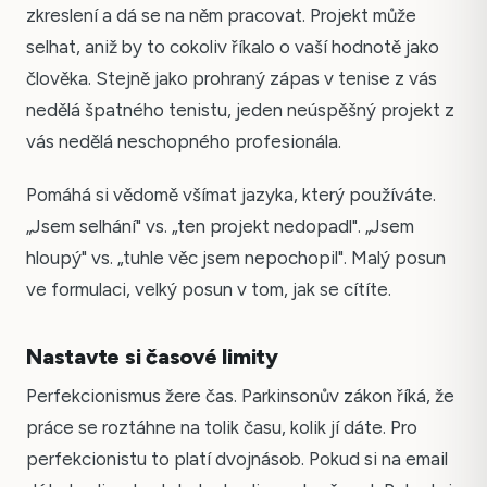
zkreslení a dá se na něm pracovat. Projekt může
selhat, aniž by to cokoliv říkalo o vaší hodnotě jako
člověka. Stejně jako prohraný zápas v tenise z vás
nedělá špatného tenistu, jeden neúspěšný projekt z
vás nedělá neschopného profesionála.
Pomáhá si vědomě všímat jazyka, který používáte.
„Jsem selhání" vs. „ten projekt nedopadl". „Jsem
hloupý" vs. „tuhle věc jsem nepochopil". Malý posun
ve formulaci, velký posun v tom, jak se cítíte.
Nastavte si časové limity
Perfekcionismus žere čas. Parkinsonův zákon říká, že
práce se roztáhne na tolik času, kolik jí dáte. Pro
perfekcionistu to platí dvojnásob. Pokud si na email