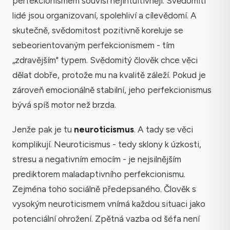
perfekcionismem souvisí nejintuitivněji. Svědomití
lidé jsou organizovaní, spolehliví a cílevědomí. A
skutečně, svědomitost pozitivně koreluje se
sebeorientovaným perfekcionismem - tím
„zdravějším" typem. Svědomitý člověk chce věci
dělat dobře, protože mu na kvalitě záleží. Pokud je
zároveň emocionálně stabilní, jeho perfekcionismus
bývá spíš motor než brzda.
Jenže pak je tu
neuroticismus
. A tady se věci
komplikují. Neuroticismus - tedy sklony k úzkosti,
stresu a negativním emocím - je nejsilnějším
prediktorem maladaptivního perfekcionismu.
Zejména toho sociálně předepsaného. Člověk s
vysokým neuroticismem vnímá každou situaci jako
potenciální ohrožení. Zpětná vazba od šéfa není