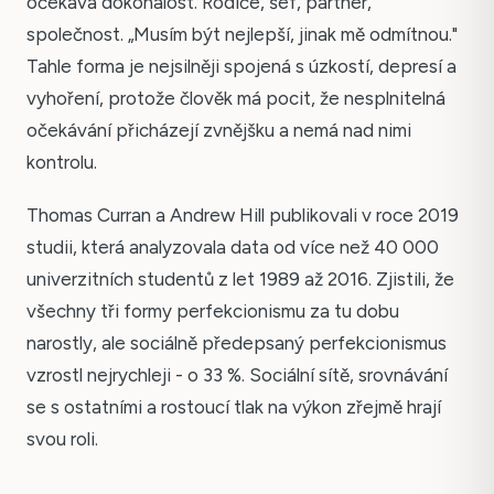
očekává dokonalost. Rodiče, šéf, partner,
společnost. „Musím být nejlepší, jinak mě odmítnou."
Tahle forma je nejsilněji spojená s úzkostí, depresí a
vyhoření, protože člověk má pocit, že nesplnitelná
očekávání přicházejí zvnějšku a nemá nad nimi
kontrolu.
Thomas Curran a Andrew Hill publikovali v roce 2019
studii, která analyzovala data od více než 40 000
univerzitních studentů z let 1989 až 2016. Zjistili, že
všechny tři formy perfekcionismu za tu dobu
narostly, ale sociálně předepsaný perfekcionismus
vzrostl nejrychleji - o 33 %. Sociální sítě, srovnávání
se s ostatními a rostoucí tlak na výkon zřejmě hrají
svou roli.