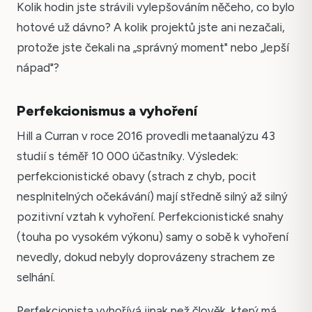
Kolik hodin jste strávili vylepšováním něčeho, co bylo
hotové už dávno? A kolik projektů jste ani nezačali,
protože jste čekali na „správný moment" nebo „lepší
nápad"?
Perfekcionismus a vyhoření
Hill a Curran v roce 2016 provedli metaanalýzu 43
studií s téměř 10 000 účastníky. Výsledek:
perfekcionistické obavy (strach z chyb, pocit
nesplnitelných očekávání) mají středně silný až silný
pozitivní vztah k vyhoření. Perfekcionistické snahy
(touha po vysokém výkonu) samy o sobě k vyhoření
nevedly, dokud nebyly doprovázeny strachem ze
selhání.
Perfekcionista vyhořívá jinak než člověk, který má