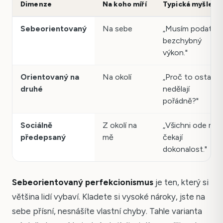
Dimenze
Na koho míří
Typická myšlenk
Sebeorientovaný
Na sebe
„Musím podat
bezchybný
výkon."
Orientovaný na
Na okolí
„Proč to ostatní
druhé
nedělají
pořádně?"
Sociálně
Z okolí na
„Všichni ode mě
předepsaný
mě
čekají
dokonalost."
Sebeorientovaný perfekcionismus
je ten, který si
většina lidí vybaví. Kladete si vysoké nároky, jste na
sebe přísní, nesnášíte vlastní chyby. Tahle varianta