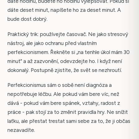
dáte hodinu, budete ho hodinu vylepšovat. Pokud si
dáte deset minut, napíšete ho za deset minut. A
bude dost dobrý.
Praktický trik: používejte časovač. Ne jako stresový
nástroj, ale jako ochranu před vlastním
perfekcionismem. Řekněte si „na tenhle úkol mám 30
minut" a až zazvonění, odevzdejte ho. I když není
dokonalý. Postupně zjistíte, že svět se nezhroutí.
Perfekcionismus sám o sobě není diagnóza a
nepotřebuje léčbu. Ale pokud vám bere víc, než
dává - pokud vám bere spánek, vztahy, radost z
práce - pak stojí za to změnit pravidla hry. Ne snížit
laťku, ale přestat trestat sami sebe za to, že ji občas
nezavadíte.