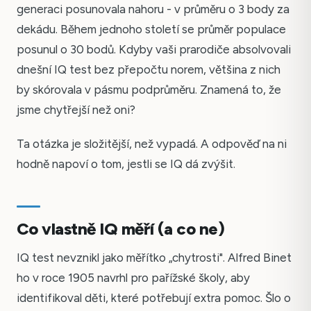
generaci posunovala nahoru - v průměru o 3 body za
dekádu. Během jednoho století se průměr populace
posunul o 30 bodů. Kdyby vaši prarodiče absolvovali
dnešní IQ test bez přepočtu norem, většina z nich
by skórovala v pásmu podprůměru. Znamená to, že
jsme chytřejší než oni?
Ta otázka je složitější, než vypadá. A odpověď na ni
hodně napoví o tom, jestli se IQ dá zvýšit.
Co vlastně IQ měří (a co ne)
IQ test nevznikl jako měřítko „chytrosti". Alfred Binet
ho v roce 1905 navrhl pro pařížské školy, aby
identifikoval děti, které potřebují extra pomoc. Šlo o