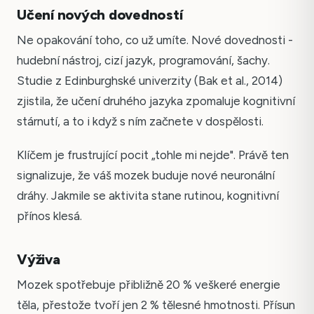
Učení nových dovedností
Ne opakování toho, co už umíte. Nové dovednosti -
hudební nástroj, cizí jazyk, programování, šachy.
Studie z Edinburghské univerzity (Bak et al., 2014)
zjistila, že učení druhého jazyka zpomaluje kognitivní
stárnutí, a to i když s ním začnete v dospělosti.
Klíčem je frustrující pocit „tohle mi nejde". Právě ten
signalizuje, že váš mozek buduje nové neuronální
dráhy. Jakmile se aktivita stane rutinou, kognitivní
přínos klesá.
Výživa
Mozek spotřebuje přibližně 20 % veškeré energie
těla, přestože tvoří jen 2 % tělesné hmotnosti. Přísun