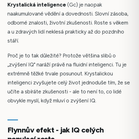
Krystalická inteligence
(Gc) je naopak
naakumulované vědění a dovednosti. Slovní zásoba,
odborné znalosti, životní zkušenosti. Roste s věkem
a u zdravých lidí neklesá prakticky až do pozdního
stáří.
Proč je to tak důležité? Protože většina slibů o
„zvýšení IQ" naráží právě na fluidní inteligenci. Tu je
extrémně těžké trvale posunout. Krystalickou
inteligenci zvyšujete celý život jednoduše tím, že se
učíte a sbíráte zkušenosti - ale to není to, co lidé
obvykle myslí, když mluví o zvýšení IQ.
Flynnův efekt - jak IQ celých
populací roste