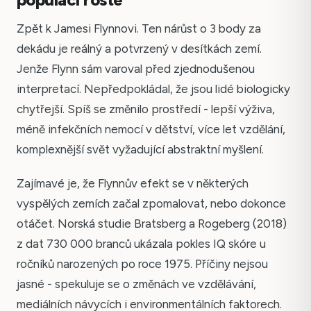
Zpět k Jamesi Flynnovi. Ten nárůst o 3 body za
dekádu je reálný a potvrzený v desítkách zemí.
Jenže Flynn sám varoval před zjednodušenou
interpretací. Nepředpokládal, že jsou lidé biologicky
chytřejší. Spíš se změnilo prostředí - lepší výživa,
méně infekčních nemocí v dětství, více let vzdělání,
komplexnější svět vyžadující abstraktní myšlení.
Zajímavé je, že Flynnův efekt se v některých
vyspělých zemích začal zpomalovat, nebo dokonce
otáčet. Norská studie Bratsberg a Rogeberg (2018)
z dat 730 000 branců ukázala pokles IQ skóre u
ročníků narozených po roce 1975. Příčiny nejsou
jasné - spekuluje se o změnách ve vzdělávání,
mediálních návycích i environmentálních faktorech.