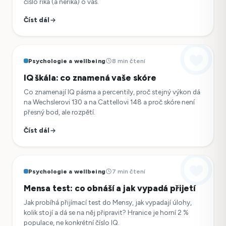
číslo říká (a neříká) o vás.
Číst dál
Psychologie a wellbeing
8 min čtení
IQ škála: co znamená vaše skóre
Co znamenají IQ pásma a percentily, proč stejný výkon dá
na Wechslerovi 130 a na Cattellovi 148 a proč skóre není
přesný bod, ale rozpětí.
Číst dál
Psychologie a wellbeing
7 min čtení
Mensa test: co obnáší a jak vypadá přijetí
Jak probíhá přijímací test do Mensy, jak vypadají úlohy,
kolik stojí a dá se na něj připravit? Hranice je horní 2 %
populace, ne konkrétní číslo IQ.