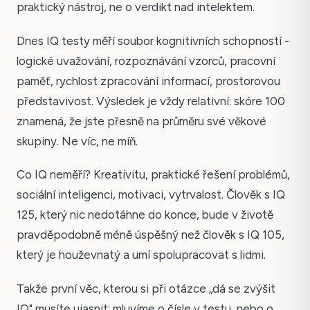
praktický nástroj, ne o verdikt nad intelektem.
Dnes IQ testy měří soubor kognitivních schopností -
logické uvažování, rozpoznávání vzorců, pracovní
paměť, rychlost zpracování informací, prostorovou
představivost. Výsledek je vždy relativní: skóre 100
znamená, že jste přesně na průměru své věkové
skupiny. Ne víc, ne míň.
Co IQ neměří? Kreativitu, praktické řešení problémů,
sociální inteligenci, motivaci, vytrvalost. Člověk s IQ
125, který nic nedotáhne do konce, bude v životě
pravděpodobně méně úspěšný než člověk s IQ 105,
který je houževnatý a umí spolupracovat s lidmi.
Takže první věc, kterou si při otázce „dá se zvýšit
IQ" musíte ujasnit: mluvíme o čísle v testu, nebo o