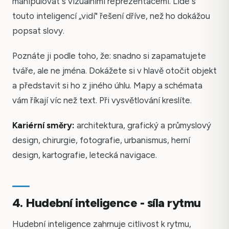
manipulovat s vizuálními reprezentacemi. Lidé s
touto inteligencí „vidí" řešení dříve, než ho dokážou
popsat slovy.
Poznáte ji podle toho, že: snadno si zapamatujete
tváře, ale ne jména. Dokážete si v hlavě otočit objekt
a představit si ho z jiného úhlu. Mapy a schémata
vám říkají víc než text. Při vysvětlování kreslíte.
Kariérní směry:
architektura, grafický a průmyslový
design, chirurgie, fotografie, urbanismus, herní
design, kartografie, letecká navigace.
4. Hudební inteligence - síla rytmu
Hudební inteligence zahrnuje citlivost k rytmu,