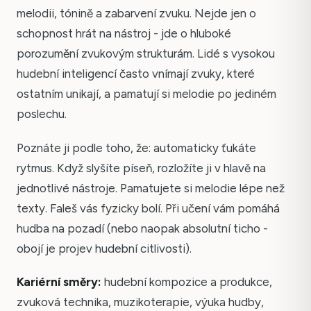
melodii, tónině a zabarvení zvuku. Nejde jen o
schopnost hrát na nástroj - jde o hluboké
porozumění zvukovým strukturám. Lidé s vysokou
hudební inteligencí často vnímají zvuky, které
ostatním unikají, a pamatují si melodie po jediném
poslechu.
Poznáte ji podle toho, že: automaticky ťukáte
rytmus. Když slyšíte píseň, rozložíte ji v hlavě na
jednotlivé nástroje. Pamatujete si melodie lépe než
texty. Faleš vás fyzicky bolí. Při učení vám pomáhá
hudba na pozadí (nebo naopak absolutní ticho -
obojí je projev hudební citlivosti).
Kariérní směry:
hudební kompozice a produkce,
zvuková technika, muzikoterapie, výuka hudby,