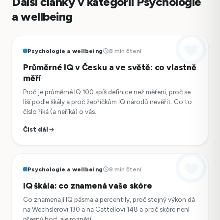
Další články v kategorii Psychologie
a wellbeing
Psychologie a wellbeing
8 min čtení
Průměrné IQ v Česku a ve světě: co vlastně
měří
Proč je průměrné IQ 100 spíš definice než měření, proč se
liší podle škály a proč žebříčkům IQ národů nevěřit. Co to
číslo říká (a neříká) o vás.
Číst dál
Psychologie a wellbeing
8 min čtení
IQ škála: co znamená vaše skóre
Co znamenají IQ pásma a percentily, proč stejný výkon dá
na Wechslerovi 130 a na Cattellovi 148 a proč skóre není
přesný bod, ale rozpětí.