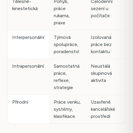
Tělesně-
Pohyb,
Celodenní
kinestetická
práce
sezení u
rukama,
počítače
praxe
Interpersonální
Týmová
Izolovaná
spolupráce,
práce bez
poradenství
kontaktu
Intrapersonální
Samostatná
Neustálá
práce,
skupinová
reflexe,
aktivita
strategie
Přírodní
Práce venku,
Uzavřené
systémy,
kancelářské
klasifikace
prostředí