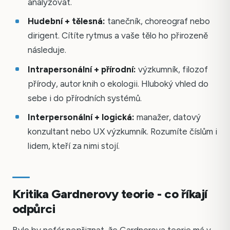
analyzovat.
Hudební + tělesná:
tanečník, choreograf nebo
dirigent. Cítíte rytmus a vaše tělo ho přirozeně
následuje.
Intrapersonální + přírodní:
výzkumník, filozof
přírody, autor knih o ekologii. Hluboký vhled do
sebe i do přírodních systémů.
Interpersonální + logická:
manažer, datový
konzultant nebo UX výzkumník. Rozumíte číslům i
lidem, kteří za nimi stojí.
Kritika Gardnerovy teorie - co říkají
odpůrci
Bylo by nefér nepřiznat, že Gardnerova teorie má v