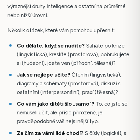
výraznější druhy inteligence a ostatní na průměrné
nebo nižší úrovni.
Několik otázek, které vám pomohou upřesnit:
Co děláte, když se nudíte?
Saháte po knize
(lingvistická), kreslíte (prostorová), pobrukujete
si (hudební), jdete ven (přírodní, tělesná)?
Jak se nejlépe učíte?
Čtením (lingvistická),
diagramy a schématy (prostorová), diskuzí s
ostatními (interpersonální), praxí (tělesná)?
Co vám jako dítěti šlo „samo"?
To, co jste se
nemuseli učit, ale přišlo přirozeně, je
pravděpodobně váš nejsilnější typ.
Za čím za vámi lidé chodí?
S čísly (logická), s