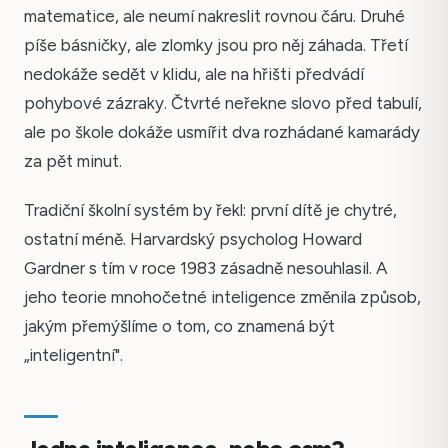
matematice, ale neumí nakreslit rovnou čáru. Druhé
píše básničky, ale zlomky jsou pro něj záhada. Třetí
nedokáže sedět v klidu, ale na hřišti předvádí
pohybové zázraky. Čtvrté neřekne slovo před tabulí,
ale po škole dokáže usmířit dva rozhádané kamarády
za pět minut.
Tradiční školní systém by řekl: první dítě je chytré,
ostatní méně. Harvardský psycholog Howard
Gardner s tím v roce 1983 zásadně nesouhlasil. A
jeho teorie mnohočetné inteligence změnila způsob,
jakým přemýšlíme o tom, co znamená být
„inteligentní".