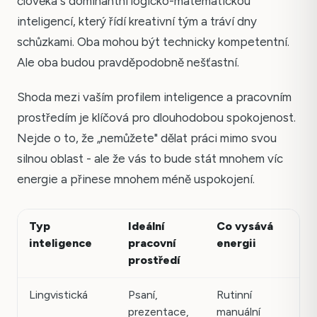
člověka s dominantní logicko-matematickou
inteligencí, který řídí kreativní tým a tráví dny
schůzkami. Oba mohou být technicky kompetentní.
Ale oba budou pravděpodobně nešťastní.
Shoda mezi vaším profilem inteligence a pracovním
prostředím je klíčová pro dlouhodobou spokojenost.
Nejde o to, že „nemůžete" dělat práci mimo svou
silnou oblast - ale že vás to bude stát mnohem víc
energie a přinese mnohem méně uspokojení.
Typ
Ideální
Co vysává
inteligence
pracovní
energii
prostředí
Lingvistická
Psaní,
Rutinní
prezentace,
manuální