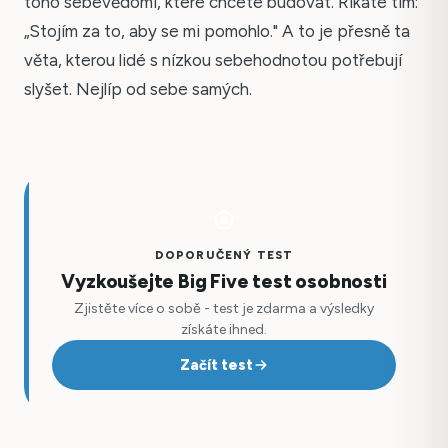
toho sebevědomí, které chcete budovat. Říkáte tím:
„Stojím za to, aby se mi pomohlo." A to je přesně ta
věta, kterou lidé s nízkou sebehodnotou potřebují
slyšet. Nejlíp od sebe samých.
DOPORUČENÝ TEST
Vyzkoušejte Big Five test osobnosti
Zjistěte více o sobě - test je zdarma a výsledky
získáte ihned.
Začít test