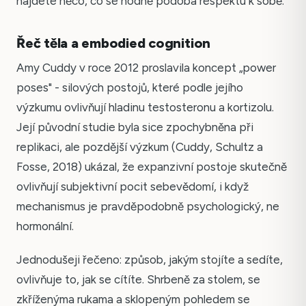
najdete něco, co se hodně podobá respektu k sobě.
Řeč těla a embodied cognition
Amy Cuddy v roce 2012 proslavila koncept „power
poses" - silových postojů, které podle jejího
výzkumu ovlivňují hladinu testosteronu a kortizolu.
Její původní studie byla sice zpochybněna při
replikaci, ale pozdější výzkum (Cuddy, Schultz a
Fosse, 2018) ukázal, že expanzivní postoje skutečně
ovlivňují subjektivní pocit sebevědomí, i když
mechanismus je pravděpodobně psychologický, ne
hormonální.
Jednodušeji řečeno: způsob, jakým stojíte a sedíte,
ovlivňuje to, jak se cítíte. Shrbeně za stolem, se
zkříženýma rukama a sklopeným pohledem se