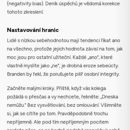
(negativity bias). Deník úspěchů je vědomá korekce
tohoto zkreslení.
Nastavování hranic
Lidé s nízkou sebehodnotou mají tendenci říkat ano
na všechno, protože jejich hodnota závisí na tom, jak
moc jsou pro ostatní užiteční. Každé „ano", které
vlastně myslíte jako „ne", je drobná eroze sebeúcty.
Branden by řekl, že porušujete pilíř osobní integrity.
Začněte malými kroky. Příště, když vás kolega
požádá o přesčas a vy nechcete, řekněte: „Dneska
nemůžu." Bez vysvětlování, bez omlouvání. Všimněte
si, jak se cítíte po tom. Pravděpodobně trochu
nepříjemně. Ale pod tím nepříjemným pocitem