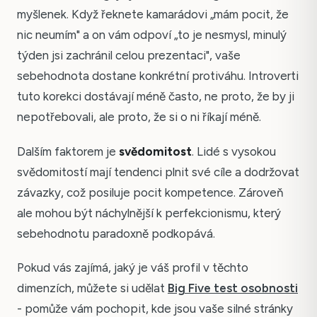
myšlenek. Když řeknete kamarádovi „mám pocit, že
nic neumím" a on vám odpoví „to je nesmysl, minulý
týden jsi zachránil celou prezentaci", vaše
sebehodnota dostane konkrétní protiváhu. Introverti
tuto korekci dostávají méně často, ne proto, že by ji
nepotřebovali, ale proto, že si o ni říkají méně.
Dalším faktorem je
svědomitost
. Lidé s vysokou
svědomitostí mají tendenci plnit své cíle a dodržovat
závazky, což posiluje pocit kompetence. Zároveň
ale mohou být náchylnější k perfekcionismu, který
sebehodnotu paradoxně podkopává.
Pokud vás zajímá, jaký je váš profil v těchto
dimenzích, můžete si udělat
Big Five test osobnosti
- pomůže vám pochopit, kde jsou vaše silné stránky