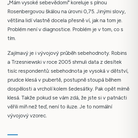
„Mám vysoké sebevědomí" koreluje s plnou
Rosenbergovou škálou na úrovni 0,75. Jinými slovy,
většina lidí vlastně docela přesně ví, jak na tom je.
Problém není v diagnostice. Problém je v tom, co s
tím.
Zajímavý je i vývojový průběh sebehodnoty. Robins
a Trzesniewski v roce 2005 shrnuli data z desítek
tisíc respondentů: sebehodnota je vysoká v dětství,
prudce klesá v pubertě, postupně stoupá během
dospělosti a vrcholí kolem šedesátky. Pak opět mírně
klesá. Takže pokud se vám zdá, že jste si v patnácti
věřili míň než teď, není to iluze. Je to normální
vývojový vzorec.