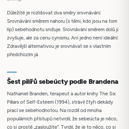
Důležité je rozlišovat dva směry srovnávání.
Srovnávání směrem nahoru (s těmi, kdo jsou na tom
líp) sebehodnotu snižuje. Srovnávání směrem dolů ji
zvyšuje, ale za cenu cynismu. Ani jedno není ideální.
Zdravější alternativou je srovnávat se s vlastním
předchozím já.
Šest pilířů sebeúcty podle Brandena
Nathaniel Branden, terapeut a autor knihy The Six
Pillars of Self-Esteem (1994), strávil čtyři dekády
prací se sebehodnotou. Na rozdíl od mnoha
populárních přístupů netvrdil, že sebeúcta je něco,
co si prostě „zasloužíte". Tvrdil, že je to něco, co si