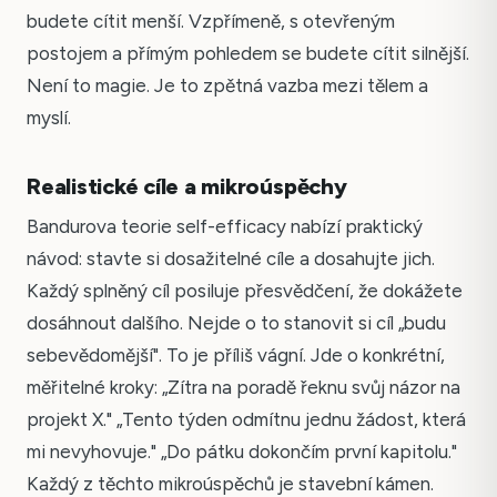
budete cítit menší. Vzpřímeně, s otevřeným
postojem a přímým pohledem se budete cítit silnější.
Není to magie. Je to zpětná vazba mezi tělem a
myslí.
Realistické cíle a mikroúspěchy
Bandurova teorie self-efficacy nabízí praktický
návod: stavte si dosažitelné cíle a dosahujte jich.
Každý splněný cíl posiluje přesvědčení, že dokážete
dosáhnout dalšího. Nejde o to stanovit si cíl „budu
sebevědomější". To je příliš vágní. Jde o konkrétní,
měřitelné kroky: „Zítra na poradě řeknu svůj názor na
projekt X." „Tento týden odmítnu jednu žádost, která
mi nevyhovuje." „Do pátku dokončím první kapitolu."
Každý z těchto mikroúspěchů je stavební kámen.