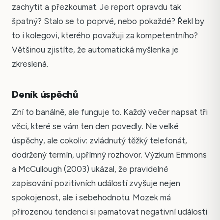
zachytit a přezkoumat. Je report opravdu tak
špatný? Stalo se to poprvé, nebo pokaždé? Řekl by
to i kolegovi, kterého považuji za kompetentního?
Většinou zjistíte, že automatická myšlenka je
zkreslená.
Deník úspěchů
Zní to banálně, ale funguje to. Každý večer napsat tři
věci, které se vám ten den povedly. Ne velké
úspěchy, ale cokoliv: zvládnutý těžký telefonát,
dodržený termín, upřímný rozhovor. Výzkum Emmons
a McCullough (2003) ukázal, že pravidelné
zapisování pozitivních událostí zvyšuje nejen
spokojenost, ale i sebehodnotu. Mozek má
přirozenou tendenci si pamatovat negativní události