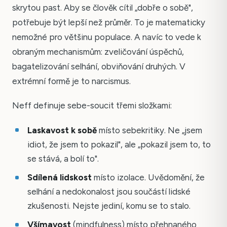
skrytou past. Aby se člověk cítil „dobře o sobě",
potřebuje být lepší než průměr. To je matematicky
nemožné pro většinu populace. A navíc to vede k
obraným mechanismům: zveličování úspěchů,
bagatelizování selhání, obviňování druhých. V
extrémní formě je to narcismus.
Neff definuje sebe-soucit třemi složkami:
Laskavost k sobě
místo sebekritiky. Ne „jsem
idiot, že jsem to pokazil", ale „pokazil jsem to, to
se stává, a bolí to".
Sdílená lidskost
místo izolace. Uvědomění, že
selhání a nedokonalost jsou součástí lidské
zkušenosti. Nejste jediní, komu se to stalo.
Všímavost
(mindfulness) místo přehnaného