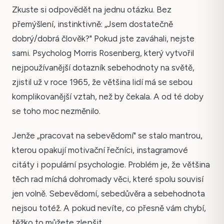
Zkuste si odpovědět na jednu otázku. Bez
přemýšlení, instinktivně: „Jsem dostatečně
dobrý/dobrá člověk?" Pokud jste zaváhali, nejste
sami. Psycholog Morris Rosenberg, který vytvořil
nejpoužívanější dotazník sebehodnoty na světě,
zjistil už v roce 1965, že většina lidí má se sebou
komplikovanější vztah, než by čekala. A od té doby
se toho moc nezměnilo.
Jenže „pracovat na sebevědomí" se stalo mantrou,
kterou opakují motivační řečníci, instagramové
citáty i populární psychologie. Problém je, že většina
těch rad míchá dohromady věci, které spolu souvisí
jen volně. Sebevědomí, sebedůvěra a sebehodnota
nejsou totéž. A pokud nevíte, co přesně vám chybí,
těžko to můžete zlepšit.