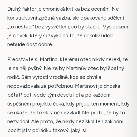
Druhý faktor je chronická kritika bez ocenění. Ne
konstruktivní zpětná vazba, ale opakované sdělení
„to nestačí" bez vysvětlení, co by stačilo. Výsledkem
je člověk, který si zvyká na to, že cokoliv udělá,
nebude dost dobré.
Představte si Martina, kterému otec nikdy neřekl, že
je na něj pyšný. Ne že by Martinův otec byl špatný
rodič. Sám vyrostl v rodině, kde se chvála
nepovažovala za potřebnou. Martinovi je dneska
pětatřicet, vede tým deseti lidí a po každém
úspěšném projektu čeká, kdy přijde ten moment, kdy
se ukáže, že to vlastně nezvládl. Ne proto, že by to
nezvládal. Ale proto, že nikdy nezískal ten základní
pocit: jsi v pořádku takový, jaký jsi.