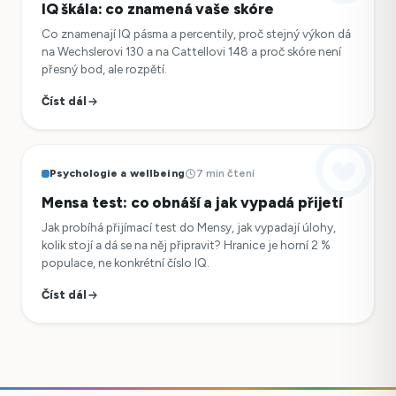
IQ škála: co znamená vaše skóre
Co znamenají IQ pásma a percentily, proč stejný výkon dá
na Wechslerovi 130 a na Cattellovi 148 a proč skóre není
přesný bod, ale rozpětí.
Číst dál
Psychologie a wellbeing
7 min čtení
Mensa test: co obnáší a jak vypadá přijetí
Jak probíhá přijímací test do Mensy, jak vypadají úlohy,
kolik stojí a dá se na něj připravit? Hranice je horní 2 %
populace, ne konkrétní číslo IQ.
Číst dál