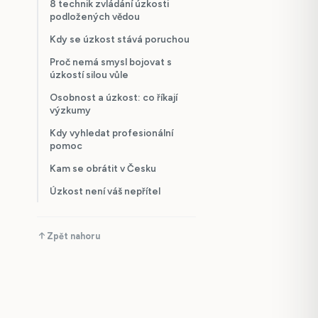
8 technik zvládání úzkosti
podložených vědou
Kdy se úzkost stává poruchou
Proč nemá smysl bojovat s
úzkostí silou vůle
Osobnost a úzkost: co říkají
výzkumy
Kdy vyhledat profesionální
pomoc
Kam se obrátit v Česku
Úzkost není váš nepřítel
Zpět nahoru