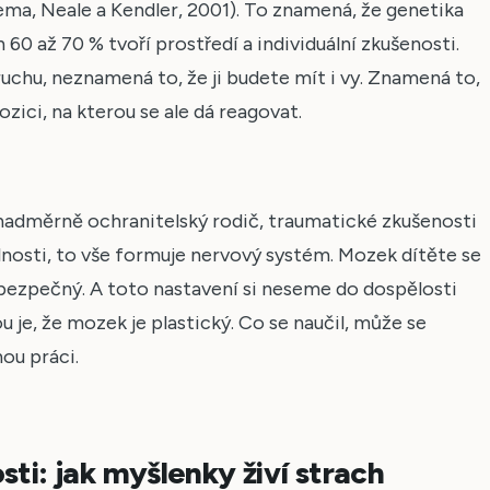
ma, Neale a Kendler, 2001). To znamená, že genetika
h 60 až 70 % tvoří prostředí a individuální zkušenosti.
chu, neznamená to, že ji budete mít i vy. Znamená to,
zici, na kterou se ale dá reagovat.
 nadměrně ochranitelský rodič, traumatické zkušenosti
nosti, to vše formuje nervový systém. Mozek dítěte se
bezpečný. A toto nastavení si neseme do dospělosti
 je, že mozek je plastický. Co se naučil, může se
nou práci.
ti: jak myšlenky živí strach