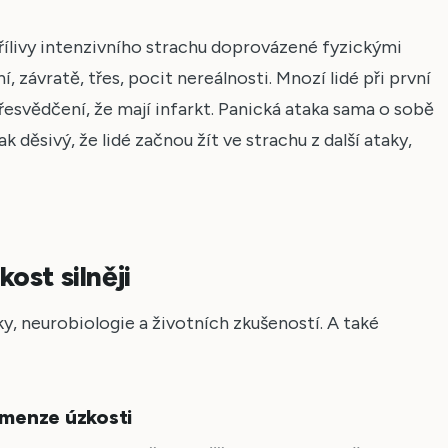
řílivy intenzivního strachu doprovázené fyzickými
í, závratě, třes, pocit nereálnosti. Mnozí lidé při první
řesvědčení, že mají infarkt. Panická ataka sama o sobě
k děsivý, že lidé začnou žít ve strachu z další ataky,
ost silněji
y, neurobiologie a životních zkušeností. A také
imenze úzkosti