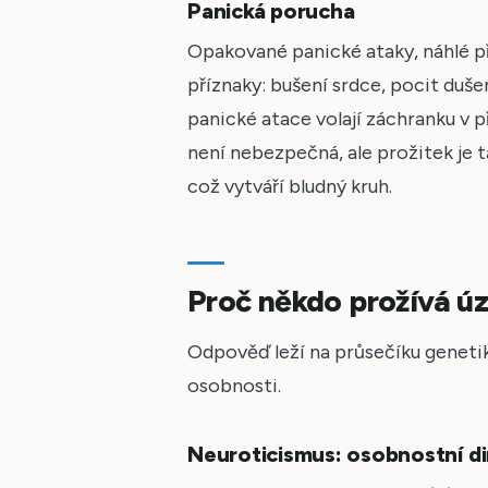
Panická porucha
Opakované panické ataky, náhlé p
příznaky: bušení srdce, pocit dušen
panické atace volají záchranku v p
není nebezpečná, ale prožitek je ta
což vytváří bludný kruh.
Proč někdo prožívá úzk
Odpověď leží na průsečíku genetik
osobnosti.
Neuroticismus: osobnostní d