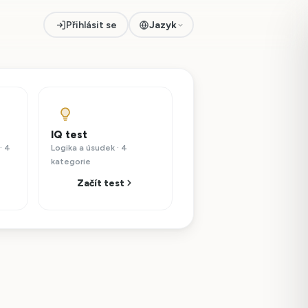
Přihlásit se
Jazyk
IQ test
· 4
Logika a úsudek · 4
kategorie
Začít test