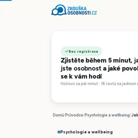
Bez registrace
Zjistěte během 5 minut,
j
jste osobnost
a jaké povo
se k vám hodí
Hotovo za pár minut · 16 testů na jednom 
Domů
/
Průvodce
/
Psychologie a wellbeing
/
Jak
Psychologie a wellbeing