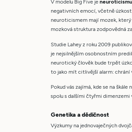
V modelu Big Five je
neuroticism
negativních emocí, včetně úzkosti
neuroticismem mají mozek, který je
mozková struktura zodpovědná za z
Studie Lahey z roku 2009 publikov
je nejsilnějším osobnostním pred
neurotický člověk bude trpět úzkos
to jako mít citlivější alarm: chrání
Pokud vás zajímá, kde se na škále
spolu s dalšími čtyřmi dimenzemi 
Genetika a dědičnost
Výzkumy na jednovaječných dvojča