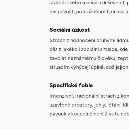
statistického manuálu duševních p
nespavost, podrážděnost, únava a
Sociální úzkost
Strach z hodnocení druhými lidmi
děs z jakékoli sociální situace, kd
zavolat neznámému člověku, zeptat
situacím vyhýbají úplně, což jejich
Specifické fobie
Intenzivní, iracionální strach z k
uzavřené prostory, jehly, létání. K
pavouk v koupelně není životu nebe