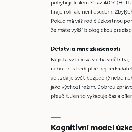
pohybuje kolem 30 až 40 % (Hette
hraje roli, ale není osudem. Zbylýc
Pokud má váš rodič úzkostnou poru
že máte vyšší biologickou predispo
Dětství a rané zkušenosti
Nejistá vztahová vazba v dětství,
nebo prostředí plné nepředvídatel
učí, zda je svět bezpečný nebo ne
jako výchozí režim. Dobrou zprávou
přeučit. Jen to vyžaduje čas a cíle
Kognitivní model úzkos