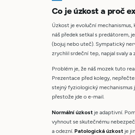
Co je úzkost a proč ex
Úzkost je evoluční mechanismus, kt
náš předek setkal s predátorem, 
(bojuj nebo uteč). Sympatický ner
zrychlil srdeční tep, napjal svaly a
Problém je, že náš mozek tuto rea
Prezentace před kolegy, nepřečten
stejný fyziologický mechanismus ja
přestože jde o e-mail.
Normální úzkost
je adaptivní. Po
vyhnout se skutečnému nebezpečí, p
a odezní.
Patologická úzkost
je j