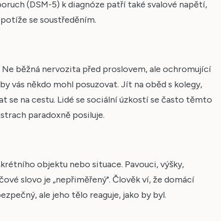
oruch (DSM-5) k diagnóze patří také svalové napětí,
 potíže se soustředěním.
. Ne běžná nervozita před proslovem, ale ochromující
e by vás někdo mohl posuzovat. Jít na oběd s kolegy,
 se na cestu. Lidé se sociální úzkostí se často těmto
 strach paradoxně posiluje.
onkrétního objektu nebo situace. Pavouci, výšky,
líčové slovo je „nepřiměřený". Člověk ví, že domácí
zpečný, ale jeho tělo reaguje, jako by byl.