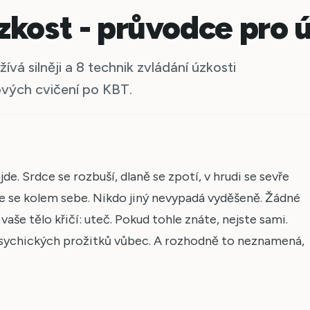
zkost - průvodce pro 
ívá silněji a 8 technik zvládání úzkosti
vých cvičení po KBT.
jde. Srdce se rozbuší, dlaně se zpotí, v hrudi se sevře
 se kolem sebe. Nikdo jiný nevypadá vyděšeně. Žádné
aše tělo křičí: uteč. Pokud tohle znáte, nejste sami.
 psychických prožitků vůbec. A rozhodně to neznamená,