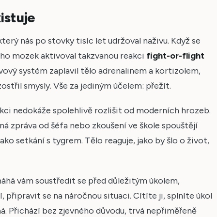
istuje
erý nás po stovky tisíc let udržoval naživu. Když se
jeho mozek aktivoval takzvanou reakci
fight-or-flight
vový systém zaplavil tělo adrenalinem a kortizolem,
 zostřil smysly. Vše za jediným účelem: přežít.
kci nedokáže spolehlivě rozlišit od moderních hrozeb.
á zpráva od šéfa nebo zkoušení ve škole spouštějí
ko setkání s tygrem. Tělo reaguje, jako by šlo o život,
máhá vám soustředit se před důležitým úkolem,
řipravit se na náročnou situaci. Cítíte ji, splníte úkol
iná. Přichází bez zjevného důvodu, trvá nepřiměřeně