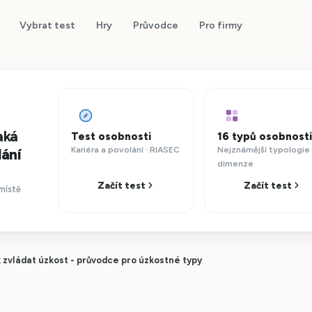
Vybrat test
Hry
Průvodce
Pro firmy
aká
Test osobnosti
16 typů osobnosti
Kariéra a povolání · RIASEC
Nejznámější typologie 
lání
dimenze
Začít test
Začít test
místě
 zvládat úzkost - průvodce pro úzkostné typy