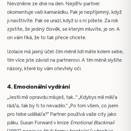
Nevznikne ze dne na den. Nejdřív partner
okomentuje vaši kamarádku. Pak je nepříjemný, když
ji navštívíte. Pak se urazí, když si s ní píšete. Za rok
zjistíte, že jediný člověk, se kterým mluvíte, je on. A
on vám říká, že to tak přece chcete.
Izolace má jasný účel: čím méně lidí máte kolem sebe,
tím více jste závislí na partnerovi. A tím méně slyšíte
názory, které by vám otevřely oči.
4. Emocionální vydírání
„Jestli mě opravdu miluješ, tak..." „Kdybys mě měl/a
rád/a, tak by ti to nevadilo." „Po tom všem, co jsem
pro tebe udělal/a?" Partner používá vaše city jako
páku. Susan Forward v knize
Emotional Blackmail