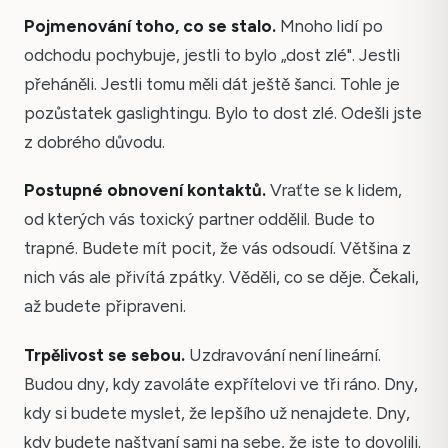
Pojmenování toho, co se stalo.
Mnoho lidí po
odchodu pochybuje, jestli to bylo „dost zlé". Jestli
přeháněli. Jestli tomu měli dát ještě šanci. Tohle je
pozůstatek gaslightingu. Bylo to dost zlé. Odešli jste
z dobrého důvodu.
Postupné obnovení kontaktů.
Vraťte se k lidem,
od kterých vás toxický partner oddělil. Bude to
trapné. Budete mít pocit, že vás odsoudí. Většina z
nich vás ale přivítá zpátky. Věděli, co se děje. Čekali,
až budete připraveni.
Trpělivost se sebou.
Uzdravování není lineární.
Budou dny, kdy zavoláte expřítelovi ve tři ráno. Dny,
kdy si budete myslet, že lepšího už nenajdete. Dny,
kdy budete naštvaní sami na sebe, že jste to dovolili.