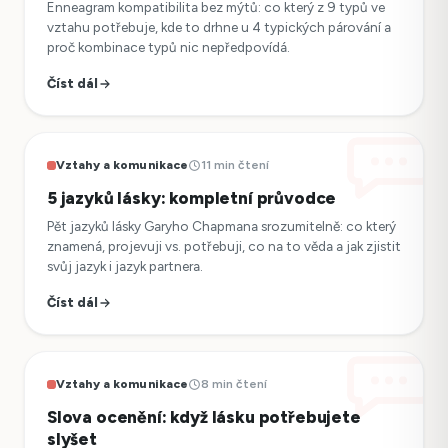
Enneagram kompatibilita bez mýtů: co který z 9 typů ve
vztahu potřebuje, kde to drhne u 4 typických párování a
proč kombinace typů nic nepředpovídá.
Číst dál
Vztahy a komunikace
11 min čtení
5 jazyků lásky: kompletní průvodce
Pět jazyků lásky Garyho Chapmana srozumitelně: co který
znamená, projevuji vs. potřebuji, co na to věda a jak zjistit
svůj jazyk i jazyk partnera.
Číst dál
Vztahy a komunikace
8 min čtení
Slova ocenění: když lásku potřebujete
slyšet