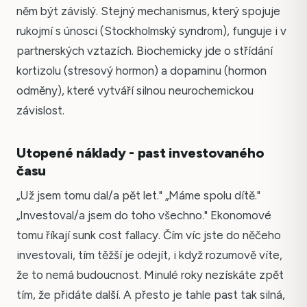
něm být závislý. Stejný mechanismus, který spojuje
rukojmí s únosci (Stockholmský syndrom), funguje i v
partnerských vztazích. Biochemicky jde o střídání
kortizolu (stresový hormon) a dopaminu (hormon
odměny), které vytváří silnou neurochemickou
závislost.
Utopené náklady - past investovaného
času
„Už jsem tomu dal/a pět let." „Máme spolu dítě."
„Investoval/a jsem do toho všechno." Ekonomové
tomu říkají sunk cost fallacy. Čím víc jste do něčeho
investovali, tím těžší je odejít, i když rozumově víte,
že to nemá budoucnost. Minulé roky nezískáte zpět
tím, že přidáte další. A přesto je tahle past tak silná,