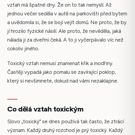
vztah má špatné dny. Že on to tak nemyslí. Až
jednou večer seděla v autě na parkovišti před bytem
a uvědomila si, že se bojí vejít domů. Ne proto, že by
jí hrozilo fyzické násilí. Ale proto, že nevěděla, jaká
nálada ji za dveřmi čeká. A to ji vyčerpávalo víc než
cokoliv jiného.
Toxický vztah nemusí znamenat křik a modřiny.
Častěji vypadá jako pomalu se zavírající poklop,
který si nevšimnete, dokud nad vámi nezaklapne.
Co dělá vztah toxickým
Slovo „toxický" se dnes používá tak často, že ztrácí
význam. Každý druhý rozchod je prý toxický. Každý