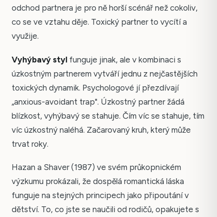
odchod partnera je pro ně horší scénář než cokoliv,
co se ve vztahu děje. Toxický partner to vycítí a
využije.
Vyhýbavý styl
funguje jinak, ale v kombinaci s
úzkostným partnerem vytváří jednu z nejčastějších
toxických dynamik. Psychologové jí přezdívají
„anxious-avoidant trap". Úzkostný partner žádá
blízkost, vyhýbavý se stahuje. Čím víc se stahuje, tím
víc úzkostný naléhá. Začarovaný kruh, který může
trvat roky.
Hazan a Shaver (1987) ve svém průkopnickém
výzkumu prokázali, že dospělá romantická láska
funguje na stejných principech jako připoutání v
dětství. To, co jste se naučili od rodičů, opakujete s