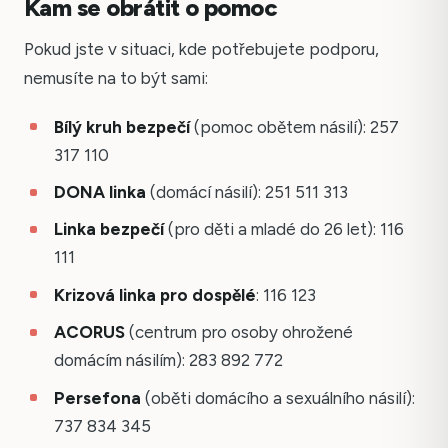
Kam se obrátit o pomoc
Pokud jste v situaci, kde potřebujete podporu,
nemusíte na to být sami:
Bílý kruh bezpečí
(pomoc obětem násilí): 257
317 110
DONA linka
(domácí násilí): 251 511 313
Linka bezpečí
(pro děti a mladé do 26 let): 116
111
Krizová linka pro dospělé
: 116 123
ACORUS
(centrum pro osoby ohrožené
domácím násilím): 283 892 772
Persefona
(oběti domácího a sexuálního násilí):
737 834 345