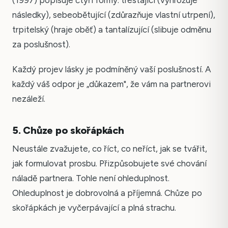
(1997) popisuje čtyři formy: trestající (vyhrožuje
následky), sebeobětující (zdůrazňuje vlastní utrpení),
trpitelský (hraje oběť) a tantalízující (slibuje odměnu
za poslušnost).
Každý projev lásky je podmíněný vaší poslušností. A
každý váš odpor je „důkazem", že vám na partnerovi
nezáleží.
5. Chůze po skořápkách
Neustále zvažujete, co říct, co neříct, jak se tvářit,
jak formulovat prosbu. Přizpůsobujete své chování
náladě partnera. Tohle není ohleduplnost.
Ohleduplnost je dobrovolná a příjemná. Chůze po
skořápkách je vyčerpávající a plná strachu.