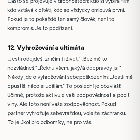
Často se projevuje v drobnostech: kdo si vybírá film,
kdo vstává k dítěti, kdo se vždycky omlouvá první.
Pokud je to pokaždé ten samý člověk, není to
kompromis. Je to podřízení.
12. Vyhrožování a ultimáta
„Jestli odejdeš, zničím ti život." „Bez mě to
nezvládneš." „Řeknu všem, jaký/á doopravdy jsi."
Někdy jde o vyhrožování sebepoškozením: „Jestli mě
opustíš, něco si udělám." To poslední je obzvlášť
účinné, protože aktivuje vaši zodpovědnost a pocit
viny. Ale toto není vaše zodpovědnost. Pokud
partner vyhrožuje sebevraždou, volejte záchranku.
To je úkol pro odborníky, ne pro vás.