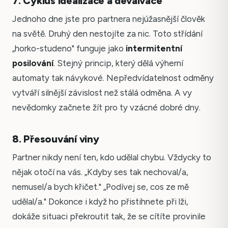
7. Cyklus idealizace a devalvace
Jednoho dne jste pro partnera nejúžasnější člověk
na světě. Druhý den nestojíte za nic. Toto střídání
„horko-studeno" funguje jako
intermitentní
posilování
. Stejný princip, který dělá výherní
automaty tak návykové. Nepředvídatelnost odměny
vytváří silnější závislost než stálá odměna. A vy
nevědomky začnete žít pro ty vzácné dobré dny.
8. Přesouvání viny
Partner nikdy není ten, kdo udělal chybu. Vždycky to
nějak otočí na vás. „Kdyby ses tak nechoval/a,
nemusel/a bych křičet." „Podívej se, cos ze mě
udělal/a." Dokonce i když ho přistihnete při lži,
dokáže situaci překroutit tak, že se cítíte provinile