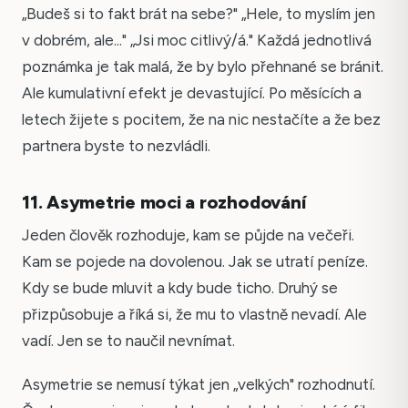
„Budeš si to fakt brát na sebe?" „Hele, to myslím jen
v dobrém, ale..." „Jsi moc citlivý/á." Každá jednotlivá
poznámka je tak malá, že by bylo přehnané se bránit.
Ale kumulativní efekt je devastující. Po měsících a
letech žijete s pocitem, že na nic nestačíte a že bez
partnera byste to nezvládli.
11. Asymetrie moci a rozhodování
Jeden člověk rozhoduje, kam se půjde na večeři.
Kam se pojede na dovolenou. Jak se utratí peníze.
Kdy se bude mluvit a kdy bude ticho. Druhý se
přizpůsobuje a říká si, že mu to vlastně nevadí. Ale
vadí. Jen se to naučil nevnímat.
Asymetrie se nemusí týkat jen „velkých" rozhodnutí.