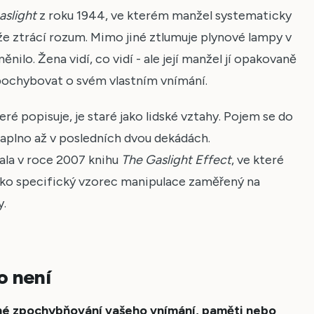
aslight
z roku 1944, ve kterém manžel systematicky
 že ztrácí rozum. Mimo jiné ztlumuje plynové lampy v
nilo. Žena vidí, co vidí - ale její manžel jí opakovaně
 pochybovat o svém vlastním vnímání.
teré popisuje, je staré jako lidské vztahy. Pojem se do
aplno až v posledních dvou dekádách.
ala v roce 2007 knihu
The Gaslight Effect
, ve které
jako specifický vzorec manipulace zaměřený na
y.
co není
é zpochybňování vašeho vnímání, paměti nebo