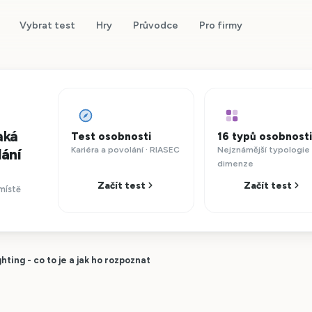
Vybrat test
Hry
Průvodce
Pro firmy
aká
Test osobnosti
16 typů osobnosti
Kariéra a povolání · RIASEC
Nejznámější typologie 
lání
dimenze
Začít test
Začít test
místě
hting - co to je a jak ho rozpoznat