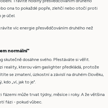
proběhl. Trávíte hodiny přesvědčováním druhého
nebo ona to pokaždé popře, zlehčí nebo otočí proti
je účel.
už trávíte víc energie přesvědčováním druhého než
sem normální"
ing skutečně dosáhne svého. Přestáváte si věřit.
rzi reality, kterou vám gaslighter předkládá, protože
ítíte se zmatení, úzkostní a závislí na druhém člověku,
kdo „ví, jak to je".
 fázemi může trvat týdny, měsíce i roky. A že většina
řetí fázi - pokud vůbec.