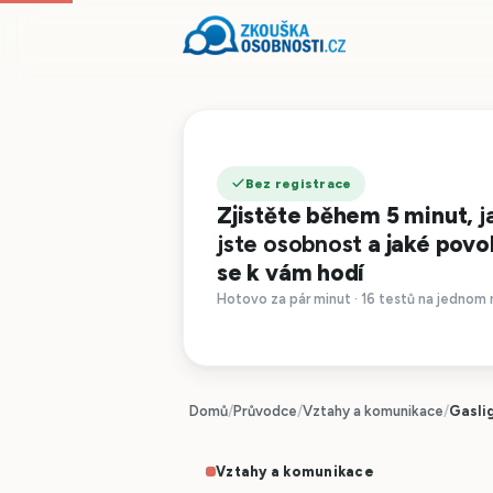
Bez registrace
Zjistěte během 5 minut,
j
jste osobnost
a jaké povo
se k vám hodí
Hotovo za pár minut · 16 testů na jednom 
Domů
/
Průvodce
/
Vztahy a komunikace
/
Gaslig
Vztahy a komunikace