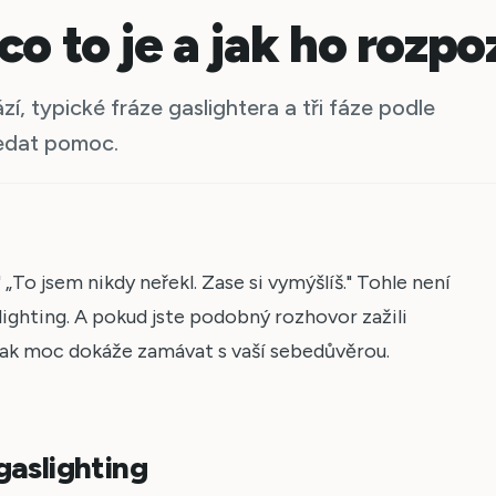
co to je a jak ho rozp
í, typické fráze gaslightera a tři fáze podle
ledat pomoc.
." „To jsem nikdy neřekl. Zase si vymýšlíš." Tohle není
ighting. A pokud jste podobný rozhovor zažili
ak moc dokáže zamávat s vaší sebedůvěrou.
gaslighting