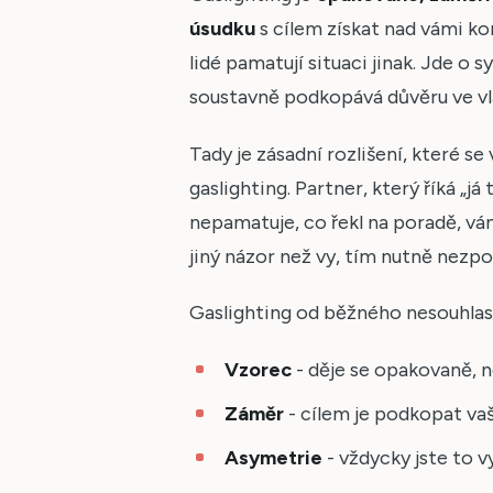
úsudku
s cílem získat nad vámi kon
lidé pamatují situaci jinak. Jde 
soustavně podkopává důvěru ve vla
Tady je zásadní rozlišení, které se
gaslighting. Partner, který říká „já
nepamatuje, co řekl na poradě, vá
jiný názor než vy, tím nutně nezpo
Gaslighting od běžného nesouhlasu o
Vzorec
- děje se opakovaně, n
Záměr
- cílem je podkopat vaš
Asymetrie
- vždycky jste to v