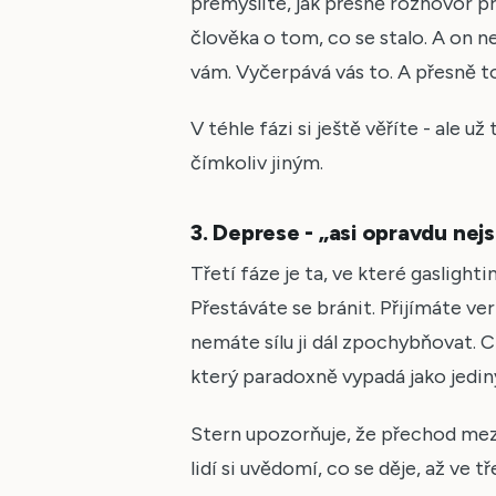
přemýšlíte, jak přesně rozhovor 
člověka o tom, co se stalo. A on 
vám. Vyčerpává vás to. A přesně to 
V téhle fázi si ještě věříte - ale 
čímkoliv jiným.
3. Deprese - „asi opravdu nej
Třetí fáze je ta, ve které gaslight
Přestáváte se bránit. Přijímáte ve
nemáte sílu ji dál zpochybňovat. C
který paradoxně vypadá jako jediný, 
Stern upozorňuje, že přechod mezi
lidí si uvědomí, co se děje, až ve t