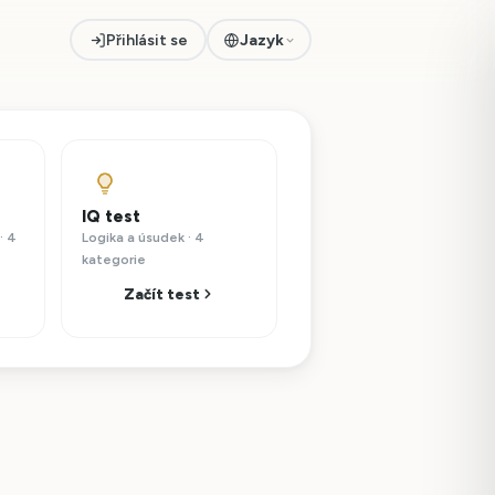
Přihlásit se
Jazyk
IQ test
· 4
Logika a úsudek · 4
kategorie
Začít test