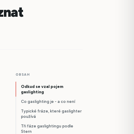
oznat
OBSAH
Odkud se vzal pojem
gaslighting
Co gaslighting je - a co není
Typické fráze, které gaslighter
používá
Tři fáze gaslightingu podle
Stern