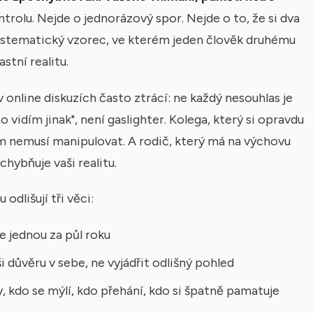
trolu. Nejde o jednorázový spor. Nejde o to, že si dva
o systematický vzorec, ve kterém jeden člověk druhému
stní realitu.
 v online diskuzích často ztrácí: ne každý nesouhlas je
 to vidím jinak", není gaslighter. Kolega, který si opravdu
m nemusí manipulovat. A rodič, který má na výchovu
chybňuje vaši realitu.
dlišují tři věci:
e jednou za půl roku
i důvěru v sebe, ne vyjádřit odlišný pohled
y, kdo se mýlí, kdo přehání, kdo si špatně pamatuje