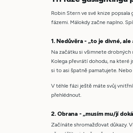
Robin Stern ve své knize popsala 
fázemi. Málokdy začne naplno. Spí
1. Nedůvěra - „to je divné, ale 
Na začátku si všimnete drobných ne
Kolega převrátí dohodu, na které js
si to asi špatně pamatujete. Nebo 
V téhle fázi ještě máte svůj vnitř
přehlédnout.
2. Obrana - „musím mu/jí dok
Začínáte shromažďovat důkazy. Vr