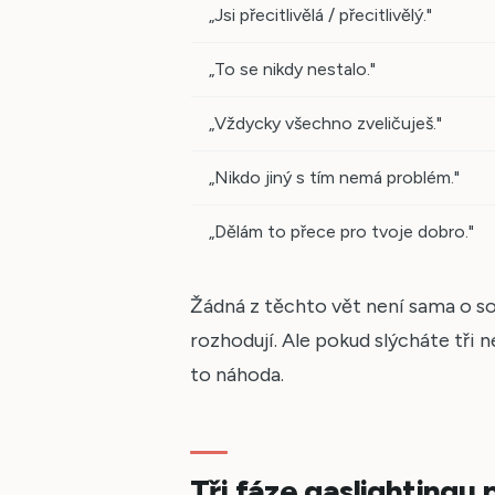
„Jsi přecitlivělá / přecitlivělý."
„To se nikdy nestalo."
„Vždycky všechno zveličuješ."
„Nikdo jiný s tím nemá problém."
„Dělám to přece pro tvoje dobro."
Žádná z těchto vět není sama o s
rozhodují. Ale pokud slýcháte tři 
to náhoda.
Tři fáze gaslightingu 