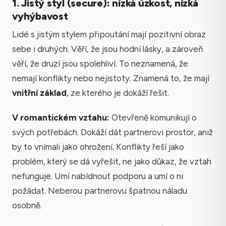
1. Jistý styl (secure): nízká úzkost, nízká
vyhýbavost
Lidé s jistým stylem připoutání mají pozitivní obraz
sebe i druhých. Věří, že jsou hodní lásky, a zároveň
věří, že druzí jsou spolehliví. To neznamená, že
nemají konflikty nebo nejistoty. Znamená to, že mají
vnitřní základ
, ze kterého je dokáží řešit.
V romantickém vztahu:
Otevřeně komunikují o
svých potřebách. Dokáží dát partnerovi prostor, aniž
by to vnímali jako ohrožení. Konflikty řeší jako
problém, který se dá vyřešit, ne jako důkaz, že vztah
nefunguje. Umí nabídnout podporu a umí o ni
požádat. Neberou partnerovu špatnou náladu
osobně.