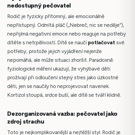
nedostupný pečovatel
Rodič je fyzicky přítomný, ale emocionálně
nepřístupný. Odmítá pláč („Nebreč, nic se neděje"),
nepřijímá negativní emoce nebo reaguje na potřeby
dítěte s netrpělivostí. Dítě se naučí
potlačovat
své
potřeby, protože jejich vyjádření nejenže
nepomáhá, ale může situaci zhoršit. Paradoxně:
fyziologické měření ukazují, že vyhýbavé děti
prožívají při odloučení stejný stres jako úzkostné
děti, jen se naučily ho neprojevovat navenek.
Kortizol stoupá, srdce buší, ale dítě se tváří klidně.
Dezorganizovaná vazba: pečovatel jako
zdroj strachu
Toto je nejkomplikovanější a nejtěžší styl. Rodič je