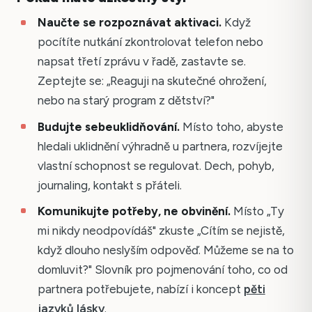
Naučte se rozpoznávat aktivaci.
Když
pocítíte nutkání zkontrolovat telefon nebo
napsat třetí zprávu v řadě, zastavte se.
Zeptejte se: „Reaguji na skutečné ohrožení,
nebo na starý program z dětství?"
Budujte sebeuklidňování.
Místo toho, abyste
hledali uklidnění výhradně u partnera, rozvíjejte
vlastní schopnost se regulovat. Dech, pohyb,
journaling, kontakt s přáteli.
Komunikujte potřeby, ne obvinění.
Místo „Ty
mi nikdy neodpovídáš" zkuste „Cítím se nejistě,
když dlouho neslyším odpověď. Můžeme se na to
domluvit?" Slovník pro pojmenování toho, co od
partnera potřebujete, nabízí i koncept
pěti
jazyků lásky
.