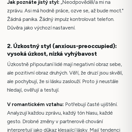
Jak poznáte jistý styl:
„Neodpověděl/a mi na
zprávu. Asi má hodně práce, ozve se, až bude moct."
Žádná panika. Žádný impulz kontrolovat telefon.
Důvěra jako výchozí nastavení.
2. Úzkostný styl (anxious-preoccupied):
vysoká úzkost, nízká vyhýbavost
Úzkostně připoutaní lidé mají negativní obraz sebe,
ale pozitivní obraz druhých. Věří, že druzí jsou skvělí,
ale pochybují, že si lásku zaslouží. Proto ji neustále
hledají, ověřují a testují.
V romantickém vztahu:
Potřebují časté ujištění.
Analyzují každou zprávu, každý tón hlasu, každé
gesto. Drobné změny v partnerově chování
interpretují jako důkaz klesající lásky. Mají tendenci