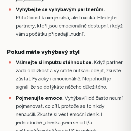
Vyhýbejte se vyhýbavým partnerům.
Přitažlivost k nim je silná, ale toxická. Hledejte
partnery, kteří jsou emocionálně dostupní, i když
vám zpočátku připadají „nudní".
Pokud máte vyhýbavý styl
Všímejte si impulzu stáhnout se.
Když partner
žádá o blízkost a vy cítíte nutkání odejít, zkuste
zůstat. Fyzicky i emocionálně. Nepohodlí je
signál, že se dotýkáte něčeho důležitého.
Pojmenujte emoce.
Vyhýbaví lidé často neumí
pojmenovat, co cítí, protože se to nikdy
nenaučili. Zkuste si vést emoční deník. I
jednoduché „dneska jsem se cítil/a
naštvaně/smutně/napjatě" je pokrok.