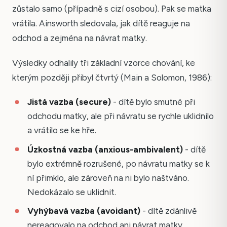
zůstalo samo (případně s cizí osobou). Pak se matka
vrátila. Ainsworth sledovala, jak dítě reaguje na
odchod a zejména na návrat matky.
Výsledky odhalily tři základní vzorce chování, ke
kterým později přibyl čtvrtý (Main a Solomon, 1986):
Jistá vazba (secure)
- dítě bylo smutné při
odchodu matky, ale při návratu se rychle uklidnilo
a vrátilo se ke hře.
Úzkostná vazba (anxious-ambivalent)
- dítě
bylo extrémně rozrušené, po návratu matky se k
ní přimklo, ale zároveň na ni bylo naštváno.
Nedokázalo se uklidnit.
Vyhýbavá vazba (avoidant)
- dítě zdánlivě
nereagovalo na odchod ani návrat matky.