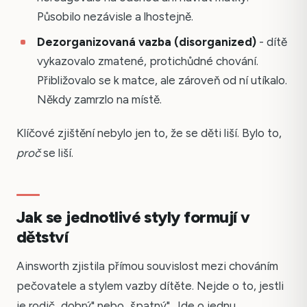
Působilo nezávisle a lhostejně.
Dezorganizovaná vazba (disorganized)
- dítě
vykazovalo zmatené, protichůdné chování.
Přibližovalo se k matce, ale zároveň od ní utíkalo.
Někdy zamrzlo na místě.
Klíčové zjištění nebylo jen to, že se děti liší. Bylo to,
proč
se liší.
Jak se jednotlivé styly formují v
dětství
Ainsworth zjistila přímou souvislost mezi chováním
pečovatele a stylem vazby dítěte. Nejde o to, jestli
je rodič „dobrý" nebo „špatný". Jde o jednu