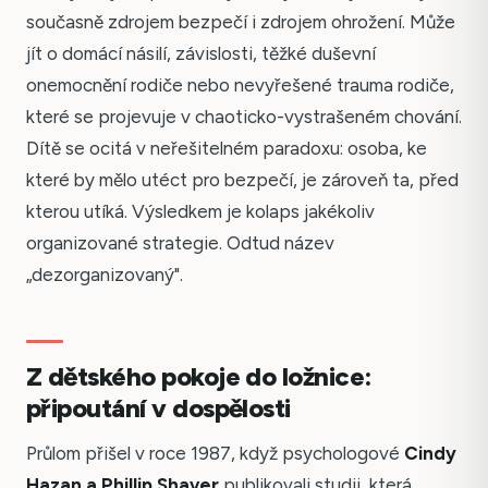
současně zdrojem bezpečí i zdrojem ohrožení. Může
jít o domácí násilí, závislosti, těžké duševní
onemocnění rodiče nebo nevyřešené trauma rodiče,
které se projevuje v chaoticko-vystrašeném chování.
Dítě se ocitá v neřešitelném paradoxu: osoba, ke
které by mělo utéct pro bezpečí, je zároveň ta, před
kterou utíká. Výsledkem je kolaps jakékoliv
organizované strategie. Odtud název
„dezorganizovaný".
Z dětského pokoje do ložnice:
připoutání v dospělosti
Průlom přišel v roce 1987, když psychologové
Cindy
Hazan a Phillip Shaver
publikovali studii, která