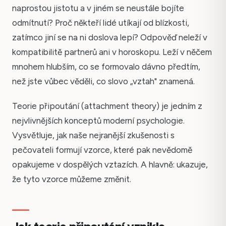
naprostou jistotu a v jiném se neustále bojíte
odmítnutí? Proč někteří lidé utíkají od blízkosti,
zatímco jiní se na ni doslova lepí? Odpověď neleží v
kompatibilitě partnerů ani v horoskopu. Leží v něčem
mnohem hlubším, co se formovalo dávno předtím,
než jste vůbec věděli, co slovo „vztah" znamená.
Teorie připoutání (attachment theory) je jedním z
nejvlivnějších konceptů moderní psychologie.
Vysvětluje, jak naše nejranější zkušenosti s
pečovateli formují vzorce, které pak nevědomě
opakujeme v dospělých vztazích. A hlavně: ukazuje,
že tyto vzorce můžeme změnit.