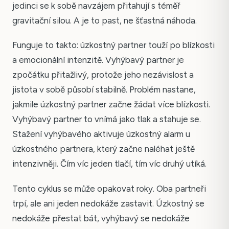
jedinci se k sobě navzájem přitahují s téměř
gravitační silou. A je to past, ne šťastná náhoda.
Funguje to takto: úzkostný partner touží po blízkosti
a emocionální intenzitě. Vyhýbavý partner je
zpočátku přitažlivý, protože jeho nezávislost a
jistota v sobě působí stabilně. Problém nastane,
jakmile úzkostný partner začne žádat více blízkosti.
Vyhýbavý partner to vnímá jako tlak a stahuje se.
Stažení vyhýbavého aktivuje úzkostný alarm u
úzkostného partnera, který začne naléhat ještě
intenzivněji. Čím víc jeden tlačí, tím víc druhý utíká.
Tento cyklus se může opakovat roky. Oba partneři
trpí, ale ani jeden nedokáže zastavit. Úzkostný se
nedokáže přestat bát, vyhýbavý se nedokáže