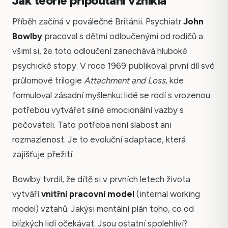
Jak teorie připoutání vznikla
Příběh začíná v poválečné Británii. Psychiatr
John
Bowlby
pracoval s dětmi odloučenými od rodičů a
všiml si, že toto odloučení zanechává hluboké
psychické stopy. V roce 1969 publikoval první díl své
průlomové trilogie
Attachment and Loss
, kde
formuloval zásadní myšlenku: lidé se rodí s vrozenou
potřebou vytvářet silné emocionální vazby s
pečovateli. Tato potřeba není slabost ani
rozmazlenost. Je to evoluční adaptace, která
zajišťuje přežití.
Bowlby tvrdil, že dítě si v prvních letech života
vytváří
vnitřní pracovní model
(internal working
model) vztahů. Jakýsi mentální plán toho, co od
blízkých lidí očekávat. Jsou ostatní spolehliví?