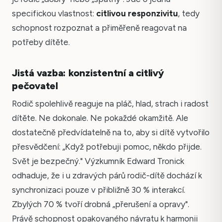
specifickou vlastnost:
citlivou responzivitu
, tedy
schopnost rozpoznat a přiměřeně reagovat na
potřeby dítěte.
Jistá vazba: konzistentní a citlivý
pečovatel
Rodič spolehlivě reaguje na pláč, hlad, strach i radost
dítěte. Ne dokonale. Ne pokaždé okamžitě. Ale
dostatečně předvídatelně na to, aby si dítě vytvořilo
přesvědčení: „Když potřebuji pomoc, někdo přijde.
Svět je bezpečný." Výzkumník Edward Tronick
odhaduje, že i u zdravých párů rodič-dítě dochází k
synchronizaci pouze v přibližně 30 % interakcí.
Zbylých 70 % tvoří drobná „přerušení a opravy".
Právě schopnost opakovaného návratu k harmonii