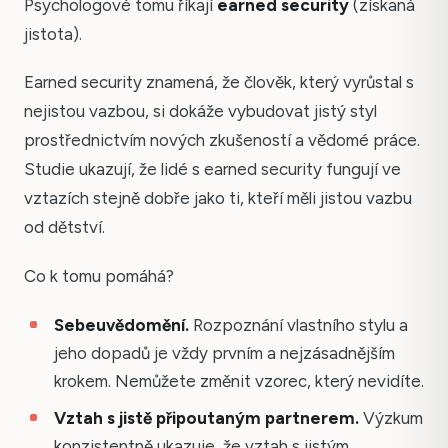
Psychologové tomu říkají
earned security
(získaná
jistota).
Earned security znamená, že člověk, který vyrůstal s
nejistou vazbou, si dokáže vybudovat jistý styl
prostřednictvím nových zkušeností a vědomé práce.
Studie ukazují, že lidé s earned security fungují ve
vztazích stejně dobře jako ti, kteří měli jistou vazbu
od dětství.
Co k tomu pomáhá?
Sebeuvědomění.
Rozpoznání vlastního stylu a
jeho dopadů je vždy prvním a nejzásadnějším
krokem. Nemůžete změnit vzorec, který nevidíte.
Vztah s jistě připoutaným partnerem.
Výzkum
konzistentně ukazuje, že vztah s jistým