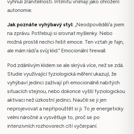
vyhnuli zranitelnosti. Intimitu vnímají jako ohrožení
autonomie.
Jak poznáte vyhýbavý styl:
„Neodpověděl/a jsem
na zprávu. Potřebuji si srovnat myšlenky. Nebo
možná prostě nechci řešit emoce. Ten vztah je fajn,
ale mám rád/a svůj klid." Emocionální firewall.
Pod zdánlivým klidem se ale skrývá více, než se zdá.
Studie využívající fyziologická měření ukazují, že
vyhýbaví jedinci zažívají při emocionálně nabitých
situacích stejnou, nebo dokonce vyšší fyziologickou
aktivaci než úzkostní jedinci. Naučili se ji jen
neprojevovat a nepřipouštět si ji. To je energeticky
velmi náročné a vysvětluje to, proč se po
intenzivních rozhovorech cítí vyčerpaní.