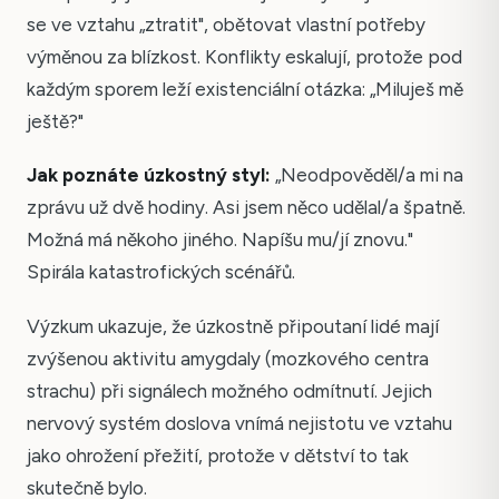
se ve vztahu „ztratit", obětovat vlastní potřeby
výměnou za blízkost. Konflikty eskalují, protože pod
každým sporem leží existenciální otázka: „Miluješ mě
ještě?"
Jak poznáte úzkostný styl:
„Neodpověděl/a mi na
zprávu už dvě hodiny. Asi jsem něco udělal/a špatně.
Možná má někoho jiného. Napíšu mu/jí znovu."
Spirála katastrofických scénářů.
Výzkum ukazuje, že úzkostně připoutaní lidé mají
zvýšenou aktivitu amygdaly (mozkového centra
strachu) při signálech možného odmítnutí. Jejich
nervový systém doslova vnímá nejistotu ve vztahu
jako ohrožení přežití, protože v dětství to tak
skutečně bylo.