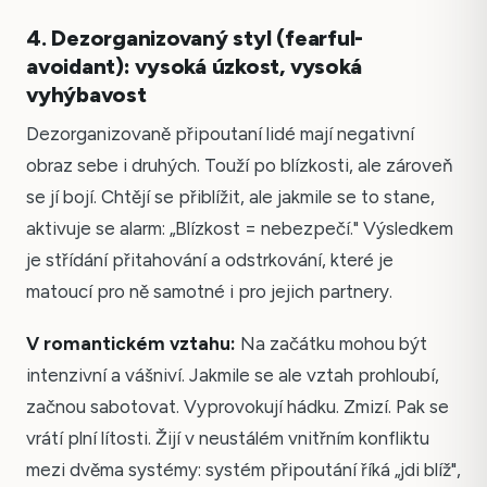
4. Dezorganizovaný styl (fearful-
avoidant): vysoká úzkost, vysoká
vyhýbavost
Dezorganizovaně připoutaní lidé mají negativní
obraz sebe i druhých. Touží po blízkosti, ale zároveň
se jí bojí. Chtějí se přiblížit, ale jakmile se to stane,
aktivuje se alarm: „Blízkost = nebezpečí." Výsledkem
je střídání přitahování a odstrkování, které je
matoucí pro ně samotné i pro jejich partnery.
V romantickém vztahu:
Na začátku mohou být
intenzivní a vášniví. Jakmile se ale vztah prohloubí,
začnou sabotovat. Vyprovokují hádku. Zmizí. Pak se
vrátí plní lítosti. Žijí v neustálém vnitřním konfliktu
mezi dvěma systémy: systém připoutání říká „jdi blíž",