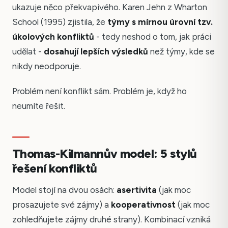
ukazuje něco překvapivého. Karen Jehn z Wharton
School (1995) zjistila, že
týmy s mírnou úrovní tzv.
úkolových konfliktů
- tedy neshod o tom, jak práci
udělat -
dosahují lepších výsledků
než týmy, kde se
nikdy neodporuje.
Problém není konflikt sám. Problém je, když ho
neumíte řešit.
Thomas-Kilmannův model: 5 stylů
řešení konfliktů
Model stojí na dvou osách:
asertivita
(jak moc
prosazujete své zájmy) a
kooperativnost
(jak moc
zohledňujete zájmy druhé strany). Kombinací vzniká