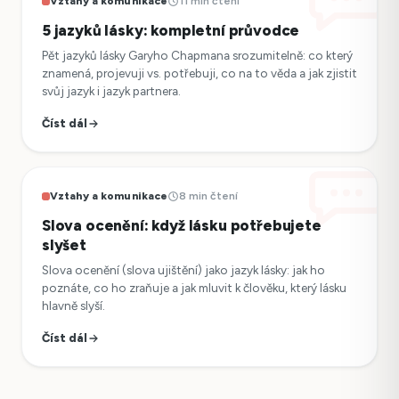
Vztahy a komunikace
11 min čtení
5 jazyků lásky: kompletní průvodce
Pět jazyků lásky Garyho Chapmana srozumitelně: co který
znamená, projevuji vs. potřebuji, co na to věda a jak zjistit
svůj jazyk i jazyk partnera.
Číst dál
Vztahy a komunikace
8 min čtení
Slova ocenění: když lásku potřebujete
slyšet
Slova ocenění (slova ujištění) jako jazyk lásky: jak ho
poznáte, co ho zraňuje a jak mluvit k člověku, který lásku
hlavně slyší.
Číst dál