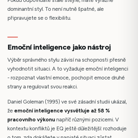
Pokud odpovídáte stále stejně, máte výrazně
dominantní styl. To není nutně špatné, ale
připravujete se o flexibilitu.
Emoční inteligence jako nástroj
Výběr správného stylu závisí na schopnosti přesně
vyhodnotit situaci. A to vyžaduje emoční inteligenci
- rozpoznat vlastní emoce, pochopit emoce druhé
strany a regulovat svou reakci.
Daniel Goleman (1995) ve své zásadní studii ukázal,
že
emoční inteligence vysvětluje až 58 %
pracovního výkonu
napříč různými pozicemi. V
kontextu konfliktů je EQ ještě důležitější: rozhoduje
o tom, zda dokážete v napjaté situaci zůstat