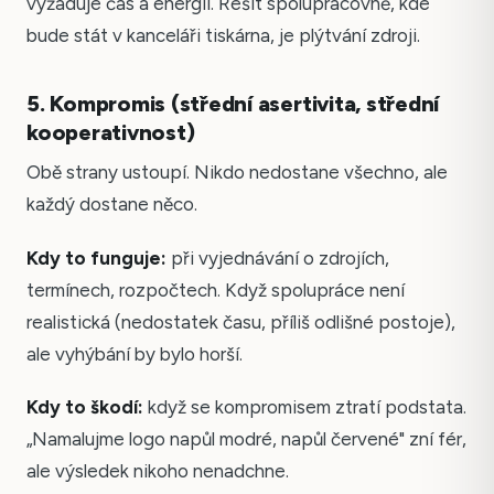
vyžaduje čas a energii. Řešit spolupracovně, kde
bude stát v kanceláři tiskárna, je plýtvání zdroji.
5. Kompromis (střední asertivita, střední
kooperativnost)
Obě strany ustoupí. Nikdo nedostane všechno, ale
každý dostane něco.
Kdy to funguje:
při vyjednávání o zdrojích,
termínech, rozpočtech. Když spolupráce není
realistická (nedostatek času, příliš odlišné postoje),
ale vyhýbání by bylo horší.
Kdy to škodí:
když se kompromisem ztratí podstata.
„Namalujme logo napůl modré, napůl červené" zní fér,
ale výsledek nikoho nenadchne.