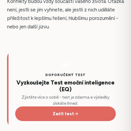
Konflikty budou vždy součástí vašeho života. Otázka
není, jestli se jim vyhnete, ale jestli z nich uděláte
příležitost k lepšímu řešení, hlubšímu porozumění -
nebo jen další jizvu.
DOPORUČENÝ TEST
Vyzkoušejte Test emoční inteligence
(EQ)
Zjistěte více o sobě - test je zdarma a výsledky
získáte ihned.
Začít test