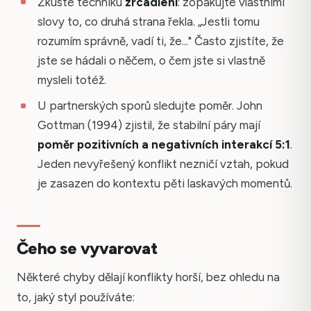
Zkuste techniku
zrcadlení
: zopakujte vlastními
slovy to, co druhá strana řekla. „Jestli tomu
rozumím správně, vadí ti, že..." Často zjistíte, že
jste se hádali o něčem, o čem jste si vlastně
mysleli totéž.
U partnerských sporů sledujte poměr. John
Gottman (1994) zjistil, že stabilní páry mají
poměr pozitivních a negativních interakcí 5:1
.
Jeden nevyřešený konflikt nezničí vztah, pokud
je zasazen do kontextu pěti laskavých momentů.
Čeho se vyvarovat
Některé chyby dělají konflikty horší, bez ohledu na
to, jaký styl používáte: