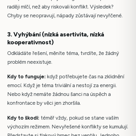
raději mlčí, než aby riskovali konflikt. Výsledek?
Chyby se neopravují, nápady zůstávají nevyřčené.
3. Vyhýbání (nízká asertivita, nízká
kooperativnost)
Odkládáte řešení, měníte téma, tvrdíte, že žádný
problém neexistuje.
Kdy to funguje:
když potřebujete čas na zklidnění
emocí. Když je téma triviální a nestojí za energii.
Nebo když nemáte žádnou šanci na úspěch a
konfrontace by věci jen zhoršila.
Kdy to škodí:
téměř vždy, pokud se stane vaším
výchozím režimem. Nevyřešené konflikty se kumulují.
Představte si tlakový hrnec bez ventilu. Jednoho