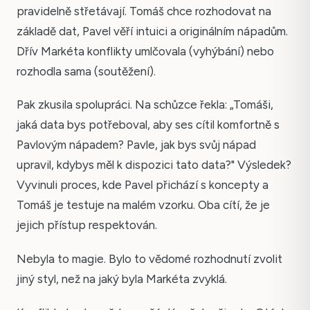
pravidelně střetávají. Tomáš chce rozhodovat na
základě dat, Pavel věří intuici a originálním nápadům.
Dřív Markéta konflikty umlčovala (vyhýbání) nebo
rozhodla sama (soutěžení).
Pak zkusila spolupráci. Na schůzce řekla: „Tomáši,
jaká data bys potřeboval, aby ses cítil komfortně s
Pavlovým nápadem? Pavle, jak bys svůj nápad
upravil, kdybys měl k dispozici tato data?" Výsledek?
Vyvinuli proces, kde Pavel přichází s koncepty a
Tomáš je testuje na malém vzorku. Oba cítí, že je
jejich přístup respektován.
Nebyla to magie. Bylo to vědomé rozhodnutí zvolit
jiný styl, než na jaký byla Markéta zvyklá.