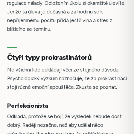
regulace nálady. Odložením úkolu si okamžitě ulevíte.
Jenže ta úleva je dočasná a za hodinu se k
nepříjemnému pocitu přidá ještě vina a stres z
blížícího se termínu.
Čtyři typy prokrastinátorů
Ne všichni lidé odkládají věci ze stejného důvodu.
Psychologický výzkum naznačuje, že za prokrastinací
stojí různé emoční spouštěče. Zkuste se poznat.
Perfekcionista
Odkládá, protože se bojí, že výsledek nebude dost
dobrý. Raději nezačne, než aby udělal něco
průměrného. Paradox je v tom, že odkládáním si