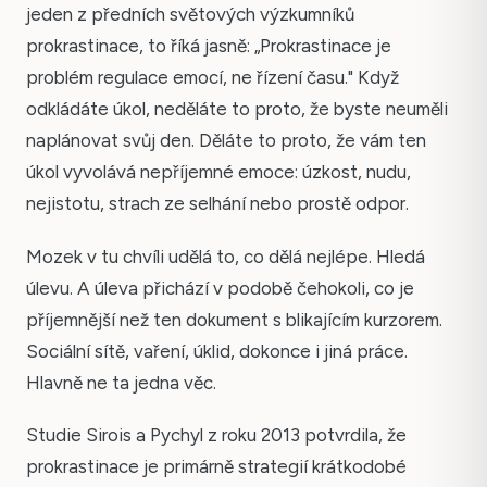
jeden z předních světových výzkumníků
prokrastinace, to říká jasně: „Prokrastinace je
problém regulace emocí, ne řízení času." Když
odkládáte úkol, neděláte to proto, že byste neuměli
naplánovat svůj den. Děláte to proto, že vám ten
úkol vyvolává nepříjemné emoce: úzkost, nudu,
nejistotu, strach ze selhání nebo prostě odpor.
Mozek v tu chvíli udělá to, co dělá nejlépe. Hledá
úlevu. A úleva přichází v podobě čehokoli, co je
příjemnější než ten dokument s blikajícím kurzorem.
Sociální sítě, vaření, úklid, dokonce i jiná práce.
Hlavně ne ta jedna věc.
Studie Sirois a Pychyl z roku 2013 potvrdila, že
prokrastinace je primárně strategií krátkodobé