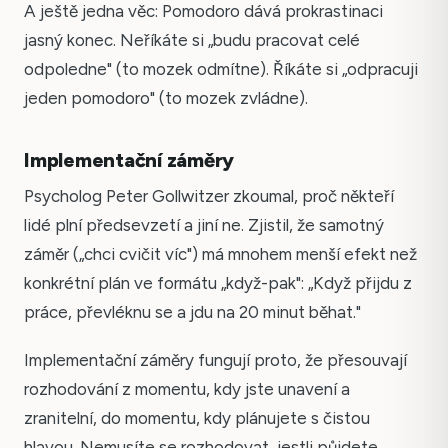
A ještě jedna věc: Pomodoro dává prokrastinaci
jasný konec. Neříkáte si „budu pracovat celé
odpoledne" (to mozek odmítne). Říkáte si „odpracuji
jeden pomodoro" (to mozek zvládne).
Implementační záměry
Psycholog Peter Gollwitzer zkoumal, proč někteří
lidé plní předsevzetí a jiní ne. Zjistil, že samotný
záměr („chci cvičit víc") má mnohem menší efekt než
konkrétní plán ve formátu „když-pak": „Když přijdu z
práce, převléknu se a jdu na 20 minut běhat."
Implementační záměry fungují proto, že přesouvají
rozhodování z momentu, kdy jste unavení a
zranitelní, do momentu, kdy plánujete s čistou
hlavou. Nemusíte se rozhodovat, jestli půjdete