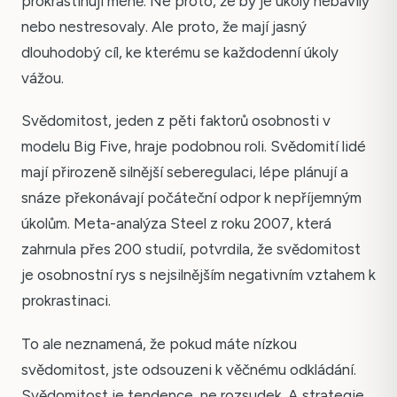
prokrastinují méně. Ne proto, že by je úkoly nebavily
nebo nestresovaly. Ale proto, že mají jasný
dlouhodobý cíl, ke kterému se každodenní úkoly
vážou.
Svědomitost, jeden z pěti faktorů osobnosti v
modelu Big Five, hraje podobnou roli. Svědomití lidé
mají přirozeně silnější seberegulaci, lépe plánují a
snáze překonávají počáteční odpor k nepříjemným
úkolům. Meta-analýza Steel z roku 2007, která
zahrnula přes 200 studií, potvrdila, že svědomitost
je osobnostní rys s nejsilnějším negativním vztahem k
prokrastinaci.
To ale neznamená, že pokud máte nízkou
svědomitost, jste odsouzeni k věčnému odkládání.
Svědomitost je tendence, ne rozsudek. A strategie,