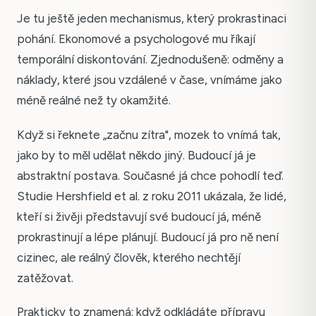
Je tu ještě jeden mechanismus, který prokrastinaci
pohání. Ekonomové a psychologové mu říkají
temporální diskontování. Zjednodušeně: odměny a
náklady, které jsou vzdálené v čase, vnímáme jako
méně reálné než ty okamžité.
Když si řeknete „začnu zítra", mozek to vnímá tak,
jako by to měl udělat někdo jiný. Budoucí já je
abstraktní postava. Současné já chce pohodlí teď.
Studie Hershfield et al. z roku 2011 ukázala, že lidé,
kteří si živěji představují své budoucí já, méně
prokrastinují a lépe plánují. Budoucí já pro ně není
cizinec, ale reálný člověk, kterého nechtějí
zatěžovat.
Prakticky to znamená: když odkládáte přípravu