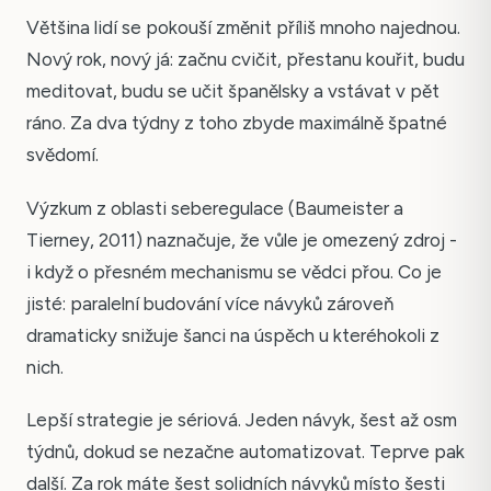
Většina lidí se pokouší změnit příliš mnoho najednou.
Nový rok, nový já: začnu cvičit, přestanu kouřit, budu
meditovat, budu se učit španělsky a vstávat v pět
ráno. Za dva týdny z toho zbyde maximálně špatné
svědomí.
Výzkum z oblasti seberegulace (Baumeister a
Tierney, 2011) naznačuje, že vůle je omezený zdroj -
i když o přesném mechanismu se vědci přou. Co je
jisté: paralelní budování více návyků zároveň
dramaticky snižuje šanci na úspěch u kteréhokoli z
nich.
Lepší strategie je sériová. Jeden návyk, šest až osm
týdnů, dokud se nezačne automatizovat. Teprve pak
další. Za rok máte šest solidních návyků místo šesti