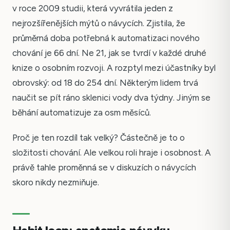
v roce 2009 studii, která vyvrátila jeden z
nejrozšířenějších mýtů o návycích. Zjistila, že
průměrná doba potřebná k automatizaci nového
chování je 66 dní. Ne 21, jak se tvrdí v každé druhé
knize o osobním rozvoji. A rozptyl mezi účastníky byl
obrovský: od 18 do 254 dní. Některým lidem trvá
naučit se pít ráno sklenici vody dva týdny. Jiným se
běhání automatizuje za osm měsíců.
Proč je ten rozdíl tak velký? Částečně je to o
složitosti chování. Ale velkou roli hraje i osobnost. A
právě tahle proměnná se v diskuzích o návycích
skoro nikdy nezmiňuje.