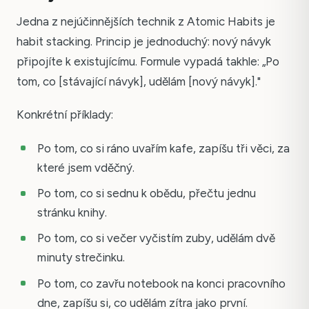
Jedna z nejúčinnějších technik z Atomic Habits je
habit stacking. Princip je jednoduchý: nový návyk
připojíte k existujícímu. Formule vypadá takhle: „Po
tom, co [stávající návyk], udělám [nový návyk]."
Konkrétní příklady:
Po tom, co si ráno uvařím kafe, zapíšu tři věci, za
které jsem vděčný.
Po tom, co si sednu k obědu, přečtu jednu
stránku knihy.
Po tom, co si večer vyčistím zuby, udělám dvě
minuty strečinku.
Po tom, co zavřu notebook na konci pracovního
dne, zapíšu si, co udělám zítra jako první.