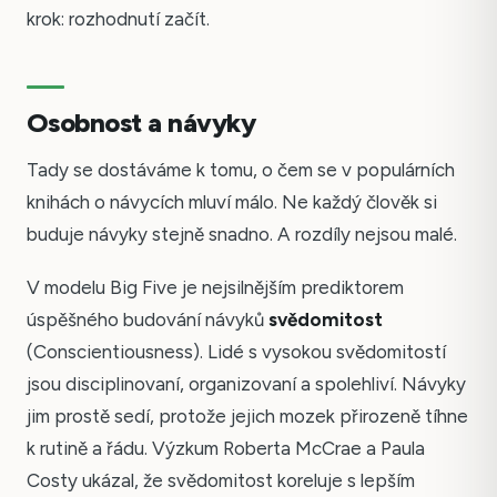
krok: rozhodnutí začít.
Osobnost a návyky
Tady se dostáváme k tomu, o čem se v populárních
knihách o návycích mluví málo. Ne každý člověk si
buduje návyky stejně snadno. A rozdíly nejsou malé.
V modelu Big Five je nejsilnějším prediktorem
úspěšného budování návyků
svědomitost
(Conscientiousness). Lidé s vysokou svědomitostí
jsou disciplinovaní, organizovaní a spolehliví. Návyky
jim prostě sedí, protože jejich mozek přirozeně tíhne
k rutině a řádu. Výzkum Roberta McCrae a Paula
Costy ukázal, že svědomitost koreluje s lepším