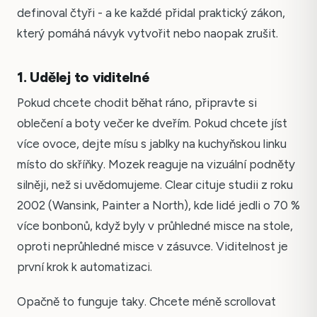
definoval čtyři - a ke každé přidal praktický zákon,
který pomáhá návyk vytvořit nebo naopak zrušit.
1. Udělej to viditelné
Pokud chcete chodit běhat ráno, připravte si
oblečení a boty večer ke dveřím. Pokud chcete jíst
více ovoce, dejte mísu s jablky na kuchyňskou linku
místo do skříňky. Mozek reaguje na vizuální podněty
silněji, než si uvědomujeme. Clear cituje studii z roku
2002 (Wansink, Painter a North), kde lidé jedli o 70 %
více bonbonů, když byly v průhledné misce na stole,
oproti neprůhledné misce v zásuvce. Viditelnost je
první krok k automatizaci.
Opačně to funguje taky. Chcete méně scrollovat