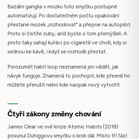
Bazální ganglia v mozku tuto smyčku postupně
automatizují. Po dostatečném počtu opakování
přestane mozek „rozhodovat" a přepne na autopilot.
Proto si čistíte zuby, aniž byste o tom přemýšleli. A
proto taky sahají kuřáci po cigaretě ve chvíli, kdy si
sednou ke kávě, i když se rozhodli přestat.
Porozumět habit loop neznamená jen vědět, jak
návyk funguje. Znamená to pochopit, kde přesně ho
můžete přerušit nebo kde naopak nový vytvořit.
Čtyři zákony změny chování
James Clear ve své knize Atomic Habits (2018)
posunul Duhiggovu smyčku o krok dál. Místo tří fází