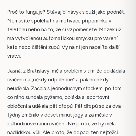
Proč to funguje? Stávající návyk slouží jako podnět.
Nemusíte spoléhat na motivaci, připomínku v
telefonu nebo na to, že si vzpomenete. Mozek už
má vytvořenou automatickou smyčku pro vaření
kafe nebo čištění zubů. Vy na ni jen nabalíte další
vrstvu.
Jasná, z Bratislavy, měla problém s tím, že odkládala
cvičení na „někdy odpoledne" a pak ho nikdy
neudělala. Začala s jednoduchým stackem: po tom,
co ráno sundala pyžamo, oblékla si sportovní
oblečení a udělala pět dřepů. Pět dřepů se za dva
týdny změnilo v deset minut jógy a za měsíc v
půlhodinové ranní cvičení. Ne proto, že by měla
nadlidskou vůli. Ale proto, že odpadl ten nejtěžší