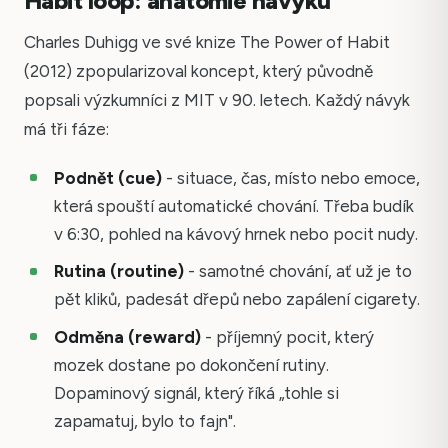
Habit loop: anatomie návyku
Charles Duhigg ve své knize The Power of Habit
(2012) zpopularizoval koncept, který původně
popsali výzkumníci z MIT v 90. letech. Každý návyk
má tři fáze:
Podnět (cue)
- situace, čas, místo nebo emoce,
která spouští automatické chování. Třeba budík
v 6:30, pohled na kávový hrnek nebo pocit nudy.
Rutina (routine)
- samotné chování, ať už je to
pět kliků, padesát dřepů nebo zapálení cigarety.
Odměna (reward)
- příjemný pocit, který
mozek dostane po dokončení rutiny.
Dopaminový signál, který říká „tohle si
zapamatuj, bylo to fajn".