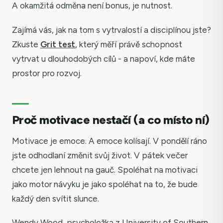
A okamžitá odměna není bonus, je nutnost.
Zajímá vás, jak na tom s vytrvalostí a disciplínou jste?
Zkuste
Grit test
, který měří právě schopnost
vytrvat u dlouhodobých cílů - a napoví, kde máte
prostor pro rozvoj.
Proč motivace nestačí (a co místo ní)
Motivace je emoce. A emoce kolísají. V pondělí ráno
jste odhodlaní změnit svůj život. V pátek večer
chcete jen lehnout na gauč. Spoléhat na motivaci
jako motor návyku je jako spoléhat na to, že bude
každý den svítit slunce.
Wendy Wood, psycholožka z University of Southern