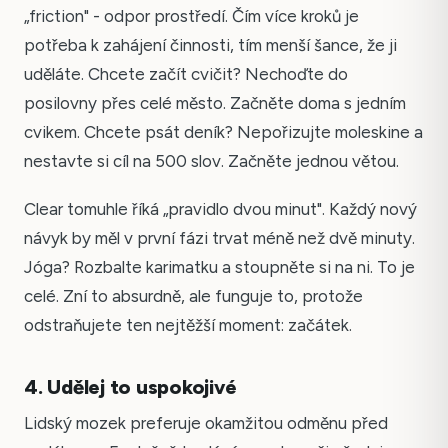
„friction" - odpor prostředí. Čím více kroků je
potřeba k zahájení činnosti, tím menší šance, že ji
uděláte. Chcete začít cvičit? Nechoďte do
posilovny přes celé město. Začněte doma s jedním
cvikem. Chcete psát deník? Nepořizujte moleskine a
nestavte si cíl na 500 slov. Začněte jednou větou.
Clear tomuhle říká „pravidlo dvou minut". Každý nový
návyk by měl v první fázi trvat méně než dvě minuty.
Jóga? Rozbalte karimatku a stoupněte si na ni. To je
celé. Zní to absurdně, ale funguje to, protože
odstraňujete ten nejtěžší moment: začátek.
4. Udělej to uspokojivé
Lidský mozek preferuje okamžitou odměnu před