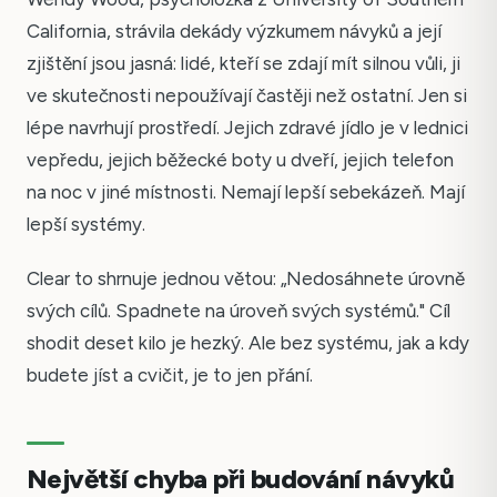
California, strávila dekády výzkumem návyků a její
zjištění jsou jasná: lidé, kteří se zdají mít silnou vůli, ji
ve skutečnosti nepoužívají častěji než ostatní. Jen si
lépe navrhují prostředí. Jejich zdravé jídlo je v lednici
vepředu, jejich běžecké boty u dveří, jejich telefon
na noc v jiné místnosti. Nemají lepší sebekázeň. Mají
lepší systémy.
Clear to shrnuje jednou větou: „Nedosáhnete úrovně
svých cílů. Spadnete na úroveň svých systémů." Cíl
shodit deset kilo je hezký. Ale bez systému, jak a kdy
budete jíst a cvičit, je to jen přání.
Největší chyba při budování návyků