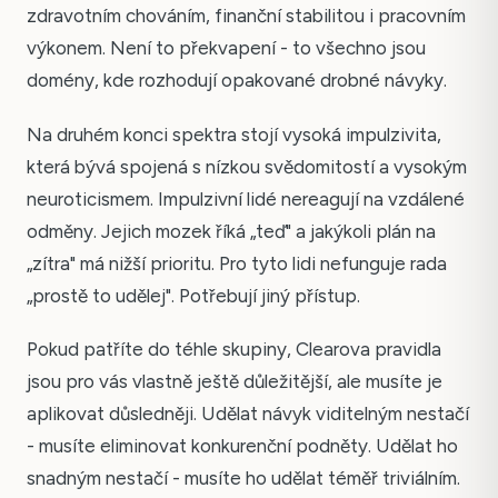
zdravotním chováním, finanční stabilitou i pracovním
výkonem. Není to překvapení - to všechno jsou
domény, kde rozhodují opakované drobné návyky.
Na druhém konci spektra stojí vysoká impulzivita,
která bývá spojená s nízkou svědomitostí a vysokým
neuroticismem. Impulzivní lidé nereagují na vzdálené
odměny. Jejich mozek říká „teď" a jakýkoli plán na
„zítra" má nižší prioritu. Pro tyto lidi nefunguje rada
„prostě to udělej". Potřebují jiný přístup.
Pokud patříte do téhle skupiny, Clearova pravidla
jsou pro vás vlastně ještě důležitější, ale musíte je
aplikovat důsledněji. Udělat návyk viditelným nestačí
- musíte eliminovat konkurenční podněty. Udělat ho
snadným nestačí - musíte ho udělat téměř triviálním.