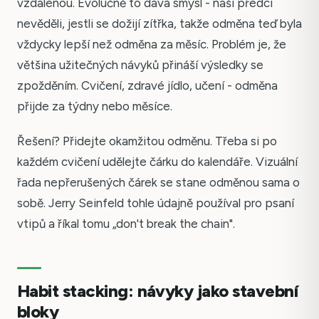
vzdálenou. Evolučně to dává smysl - naši předci
nevěděli, jestli se dožijí zítřka, takže odměna teď byla
vždycky lepší než odměna za měsíc. Problém je, že
většina užitečných návyků přináší výsledky se
zpožděním. Cvičení, zdravé jídlo, učení - odměna
přijde za týdny nebo měsíce.
Řešení? Přidejte okamžitou odměnu. Třeba si po
každém cvičení udělejte čárku do kalendáře. Vizuální
řada nepřerušených čárek se stane odměnou sama o
sobě. Jerry Seinfeld tohle údajně používal pro psaní
vtipů a říkal tomu „don't break the chain".
Habit stacking: návyky jako stavební
bloky