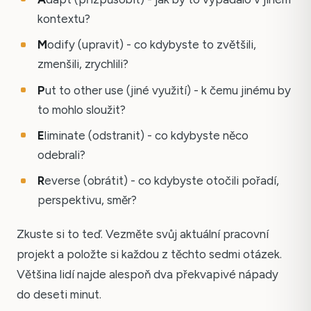
kontextu?
M
odify (upravit) - co kdybyste to zvětšili,
zmenšili, zrychlili?
P
ut to other use (jiné využití) - k čemu jinému by
to mohlo sloužit?
E
liminate (odstranit) - co kdybyste něco
odebrali?
R
everse (obrátit) - co kdybyste otočili pořadí,
perspektivu, směr?
Zkuste si to teď. Vezměte svůj aktuální pracovní
projekt a položte si každou z těchto sedmi otázek.
Většina lidí najde alespoň dva překvapivé nápady
do deseti minut.