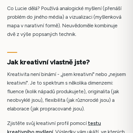
Co Lucie dělá? Používá analogické myšlení (přenáší
problém do jiného média) a vizualizaci (myšlenková
mapa v narativní formě). Neuvědoměle kombinuje
dvě z výše popsaných technik.
Jak kreativní vlastně jste?
Kreativita není binární - „jsem kreativní" nebo „nejsem
kreativní". Je to spektrum s několika dimenzemi:
fluence (kolik nápadů produkujete), originalita (jak
neobvyklé jsou), flexibilita (jak různorodé jsou) a
elaborace (jak propracované jsou).
Zjistěte svůj kreativní profil pomocí
testu
kreativního myšlení
. Výsledky vám ukáží, ve kterých