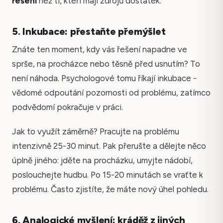
řešení
než ti, kteří mají zdrojů dostatek.
5. Inkubace: přestaňte přemýšlet
Znáte ten moment, kdy vás řešení napadne ve
sprše, na procházce nebo těsně před usnutím? To
není náhoda. Psychologové tomu říkají inkubace -
vědomé odpoutání pozornosti od problému, zatímco
podvědomí pokračuje v práci.
Jak to využít záměrně? Pracujte na problému
intenzivně 25-30 minut. Pak přerušte a dělejte něco
úplně jiného: jděte na procházku, umyjte nádobí,
poslouchejte hudbu. Po 15-20 minutách se vraťte k
problému. Často zjistíte, že máte nový úhel pohledu.
6. Analogické myšlení: kráděž z jiných