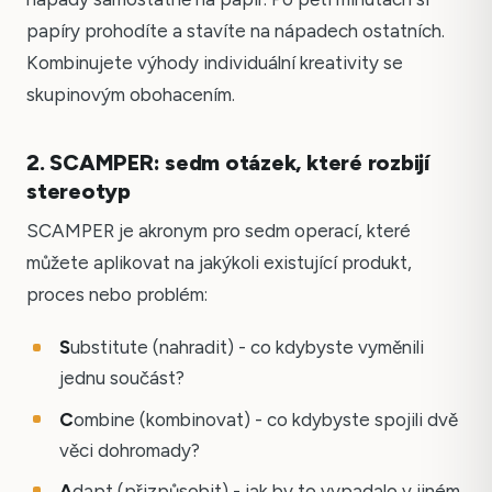
papíry prohodíte a stavíte na nápadech ostatních.
Kombinujete výhody individuální kreativity se
skupinovým obohacením.
2. SCAMPER: sedm otázek, které rozbijí
stereotyp
SCAMPER je akronym pro sedm operací, které
můžete aplikovat na jakýkoli existující produkt,
proces nebo problém:
S
ubstitute (nahradit) - co kdybyste vyměnili
jednu součást?
C
ombine (kombinovat) - co kdybyste spojili dvě
věci dohromady?
A
dapt (přizpůsobit) - jak by to vypadalo v jiném