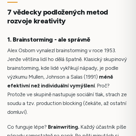
7 vědecky podložených metod
rozvoje kreativity
1. Brainstorming - ale správně
Alex Osborn vynalezl brainstorming v roce 1953.
Jenže většina lidí ho dělá špatně. Klasický skupinový
brainstorming, kde lidé vykřikují nápady, je podle
výzkumu Mullen, Johnson a Salas (1991)
méně
efektivní než individuální vymýšlení
. Proč?
Protože ve skupině nastupuje sociální tlak, strach ze
soudu a tzv. production blocking (čekáte, až ostatní
domluví).
Co funguje lépe?
Brainwriting.
Každý účastník píše
nápady samostatně na papír. Po pěti minutách si