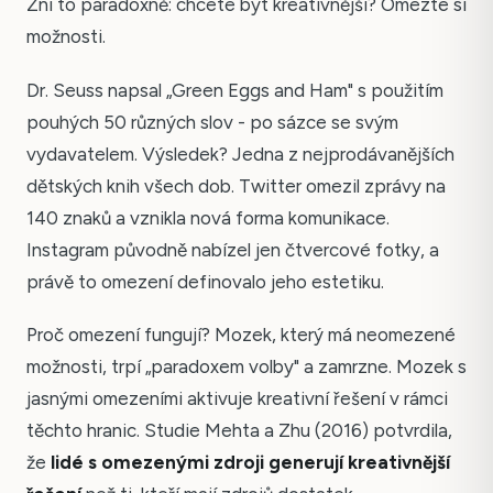
Zní to paradoxně: chcete být kreativnější? Omezte si
možnosti.
Dr. Seuss napsal „Green Eggs and Ham" s použitím
pouhých 50 různých slov - po sázce se svým
vydavatelem. Výsledek? Jedna z nejprodávanějších
dětských knih všech dob. Twitter omezil zprávy na
140 znaků a vznikla nová forma komunikace.
Instagram původně nabízel jen čtvercové fotky, a
právě to omezení definovalo jeho estetiku.
Proč omezení fungují? Mozek, který má neomezené
možnosti, trpí „paradoxem volby" a zamrzne. Mozek s
jasnými omezeními aktivuje kreativní řešení v rámci
těchto hranic. Studie Mehta a Zhu (2016) potvrdila,
že
lidé s omezenými zdroji generují kreativnější