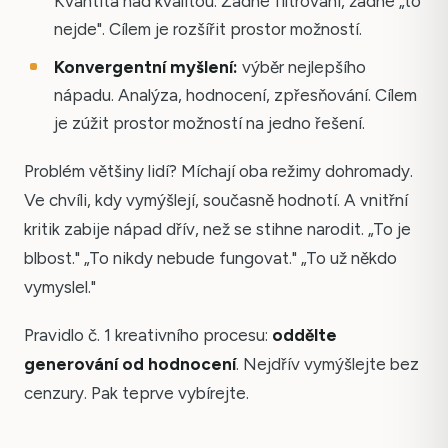
Kvantita nad kvalitou. Žádné filtrování, žádné „to
nejde". Cílem je rozšířit prostor možností.
Konvergentní myšlení:
výběr nejlepšího
nápadu. Analýza, hodnocení, zpřesňování. Cílem
je zúžit prostor možností na jedno řešení.
Problém většiny lidí? Míchají oba režimy dohromady.
Ve chvíli, kdy vymýšlejí, současně hodnotí. A vnitřní
kritik zabije nápad dřív, než se stihne narodit. „To je
blbost." „To nikdy nebude fungovat." „To už někdo
vymyslel."
Pravidlo č. 1 kreativního procesu:
oddělte
generování od hodnocení
. Nejdřív vymýšlejte bez
cenzury. Pak teprve vybírejte.